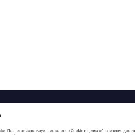
рограмма
Лица
Проекты
О телеканале
ы
кованные на сайте, защищены в соответствии с российским и международным
я Планета» использует технологию Cookie в целях обеспечения досту
ользование любых аудио-, фото- и видеоматериалов, размещенных на сайте,