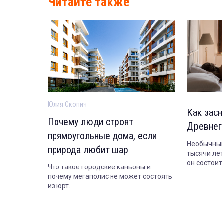
Читайте также
Юлия Скопич
Как засн
Почему люди строят
Древнег
прямоугольные дома, если
Необычный
природа любит шар
тысячи лет
он состои
Что такое городские каньоны и
сегодня.
почему мегаполис не может состоять
из юрт.