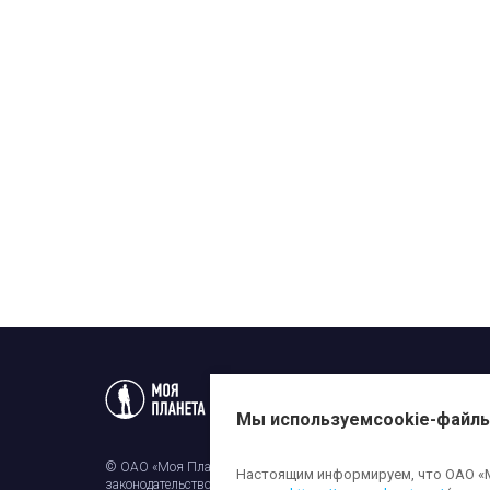
Статьи
Новости
Телеп
Мы используем
cookie-файл
© ОАО «Моя Планета». Все права на любые материалы, опубли
Настоящим информируем, что ОАО «Мо
законодательством об авторском праве и смежных правах. Исп