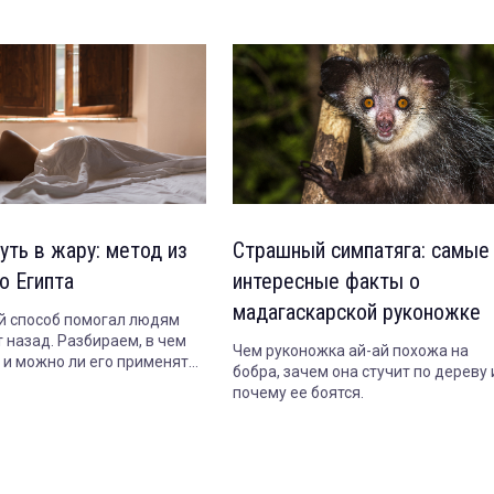
уть в жару: метод из
Страшный симпатяга: самые
о Египта
интересные факты о
мадагаскарской руконожке
 способ помогал людям
 назад. Разбираем, в чем
Чем руконожка ай-ай похожа на
т и можно ли его применять
бобра, зачем она стучит по дереву 
почему ее боятся.