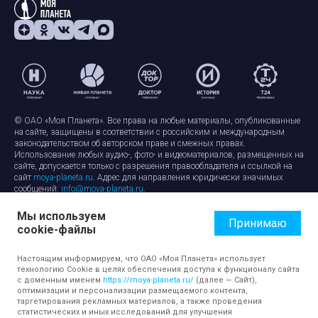
© ОАО «Моя Планета». Все права на любые материалы, опубликованные
на сайте, защищены в соответствии с российским и международным
законодательством об авторском праве и смежных правах.
Использование любых аудио-, фото- и видеоматериалов, размещенных на
сайте, допускается только с разрешения правообладателя и ссылкой на
сайт
moya-planeta.ru
. Адрес для направления юридически значимых
сообщений:
info@moya-planeta.ru
.
Мы используем
Правила сайта
Работа с cookie-файлами
Принимаю
cookie-файлы
Защита персональных данных
Обработка персональных данных
Согласие на обработку персональных данных
Настоящим информируем, что ОАО «Моя Планета» использует
технологию Cookie в целях обеспечения доступа к функционалу сайта
с доменным именем
https://moya-planeta.ru/
(далее — Сайт),
оптимизации и персонализации размещаемого контента,
таргетирования рекламных материалов, а также проведения
статистических и иных исследований для улучшения