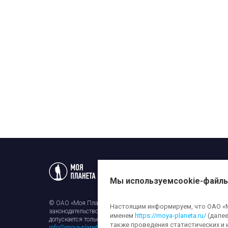
Статьи
Новости
Телеп
Мы используем
cookie-файл
© ОАО «Моя Планета». Все права на любые материалы, опубли
Настоящим информируем, что ОАО «Мо
законодательством об авторском праве и смежных правах. Исп
именем
https://moya-planeta.ru/
(далее
допускается только с разрешения правообладателя и ссылкой н
также проведения статистических и 
info@moya-planeta.ru
.