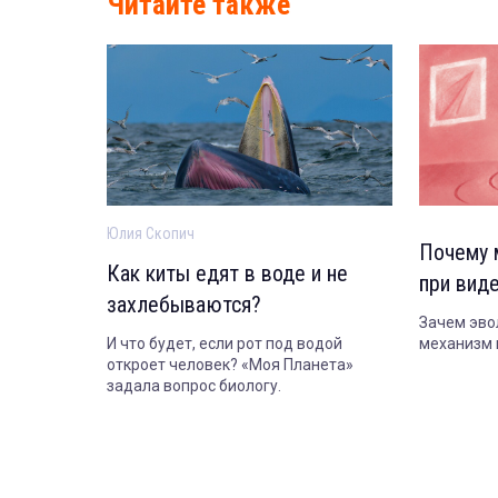
Читайте также
Юлия Скопич
Почему 
Как киты едят в воде и не
при вид
захлебываются?
Зачем эво
И что будет, если рот под водой
механизм и
откроет человек? «Моя Планета»
задала вопрос биологу.