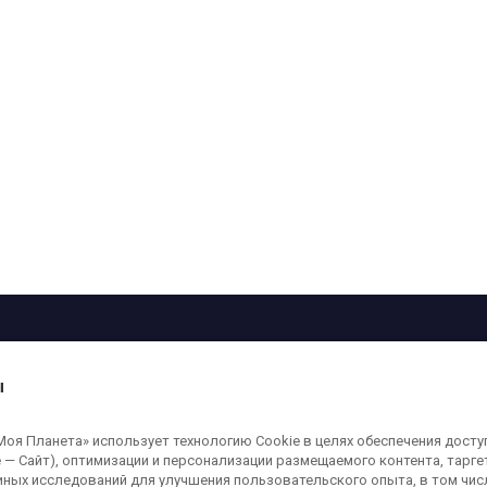
рограмма
Лица
Проекты
О телеканале
ы
кованные на сайте, защищены в соответствии с российским и международным
я Планета» использует технологию Cookie в целях обеспечения досту
ользование любых аудио-, фото- и видеоматериалов, размещенных на сайте,
 — Сайт), оптимизации и персонализации размещаемого контента, тарг
а сайт
moya-planeta.ru
. Адрес для направления юридически значимых сообщений
иных исследований для улучшения пользовательского опыта, в том чис