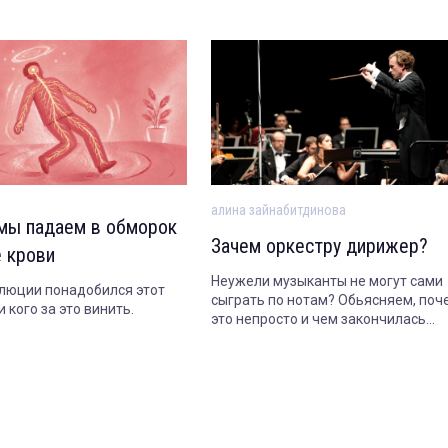
алина зайнабитдинова
мы падаем в обморок
Зачем оркестру дирижер?
е крови
Неужели музыканты не могут сами
люции понадобился этот
сыграть по нотам? Обьясняем, поч
 кого за это винить.
это непросто и чем закончилась
история самого знаменитого оркес
без дирижера.