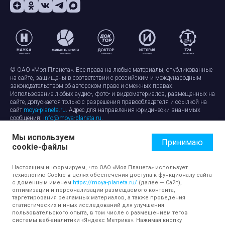
© ОАО «Моя Планета». Все права на любые материалы, опубликованные
на сайте, защищены в соответствии с российским и международным
законодательством об авторском праве и смежных правах.
Использование любых аудио-, фото- и видеоматериалов, размещенных на
сайте, допускается только с разрешения правообладателя и ссылкой на
сайт
moya-planeta.ru
. Адрес для направления юридически значимых
сообщений:
info@moya-planeta.ru
.
Мы используем
Правила сайта
Работа с cookie-файлами
Принимаю
cookie-файлы
Защита персональных данных
Обработка персональных данных
Согласие на обработку персональных данных
Настоящим информируем, что ОАО «Моя Планета» использует
технологию Cookie в целях обеспечения доступа к функционалу сайта
с доменным именем
https://moya-planeta.ru/
(далее — Сайт),
оптимизации и персонализации размещаемого контента,
таргетирования рекламных материалов, а также проведения
статистических и иных исследований для улучшения
пользовательского опыта, в том числе с размещением тегов
системы веб-аналитики «Яндекс Метрика». Нажимая кнопку