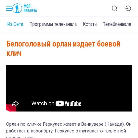
о
Из Сети
Программы телеканала
Кстати
Телебиеннале
Белоголовый орлан издает боевой
клич
Орлан по кличке Геркулес живет в Ванкувере (Канада). Он
работает в аэропорту. Геркулес отпугивает от взлетной
полосы птиц.