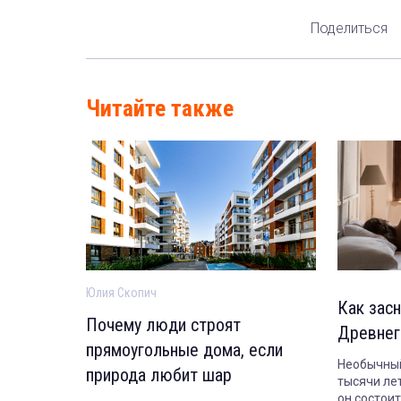
Поделиться
Читайте также
Юлия Скопич
Как засн
Почему люди строят
Древнег
прямоугольные дома, если
Необычный
природа любит шар
тысячи лет
он состои