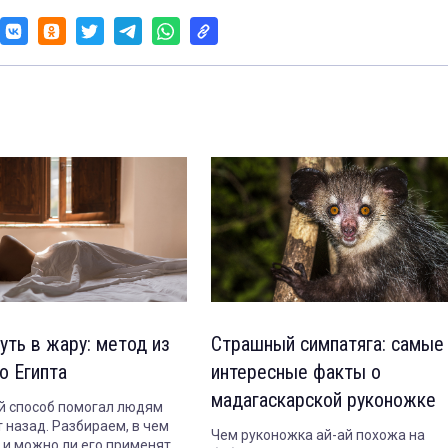
уть в жару: метод из
Страшный симпатяга: самые
о Египта
интересные факты о
мадагаскарской руконожке
 способ помогал людям
 назад. Разбираем, в чем
Чем руконожка ай-ай похожа на
т и можно ли его применять