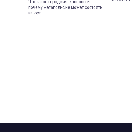
Что такое городские каньоны и
сегодня.
почему мегаполис не может состоять
из юрт.