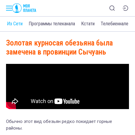
о
Из Сети
Программы телеканала
Кстати
Телебиеннале
Золотая курносая обезьяна была
замечена в провинции Сычуань
Обычно этот вид обезьян редко покидает горные
районы.