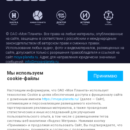
© ОАО «Моя Планета». Все права на любые материалы, опубликованные
на сайте, защищены в соответствии с российским и международным
законодательством об авторском праве и смежных правах.
Использование любых аудио-, фото- и видеоматериалов, размещенных на
сайте, допускается только с разрешения правообладателя и ссылкой на
сайт
moya-planeta.ru
. Адрес для направления юридически значимых
сообщений:
info@moya-planeta.ru
.
Мы используем
Правила сайта
Работа с cookie-файлами
Принимаю
cookie-файлы
Защита персональных данных
Обработка персональных данных
Согласие на обработку персональных данных
Настоящим информируем, что ОАО «Моя Планета» использует
технологию Cookie в целях обеспечения доступа к функционалу сайта
с доменным именем
https://moya-planeta.ru/
(далее — Сайт),
оптимизации и персонализации размещаемого контента,
таргетирования рекламных материалов, а также проведения
статистических и иных исследований для улучшения
пользовательского опыта, в том числе с размещением тегов
системы веб-аналитики «Яндекс Метрика». Нажимая кнопку
«Принимаю» и продолжая использовать Сайт, Вы подтверждаете, что
ознакомлены, понимаете и согласны с положениями