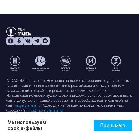
© ОАО «Моя Планета». Все права на любые материалы, опубликованные
на сайте, защищены в соответствии с российским и международным
законодательством об авторском праве и смежных правах.
Использование любых аудио-, фото- и видеоматериалов, размещенных на
сайте, допускается только с разрешения правообладателя и ссылкой на
сайт
moya-planeta.ru
. Адрес для направления юридически значимых
сообщений:
info@moya-planeta.ru
.
Мы используем
Правила сайта
Работа с cookie-файлами
Принимаю
cookie-файлы
Защита персональных данных
Обработка персональных данных
Согласие на обработку персональных данных