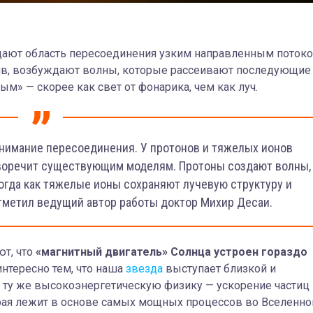
дают область пересоединения узким направленным потоко
ив, возбуждают волны, которые рассеивают последующие
ым» — скорее как свет от фонарика, чем как луч.
имание пересоединения. У протонов и тяжелых ионов
иворечит существующим моделям. Протоны создают волны,
огда как тяжелые ионы сохраняют лучевую структуру и
отметил ведущий автор работы доктор Михир Десаи.
ют, что
«магнитный двигатель» Солнца устроен гораздо
интересно тем, что наша
звезда
выступает близкой и
ь ту же высокоэнергетическую физику — ускорение частиц 
рая лежит в основе самых мощных процессов во Вселенно