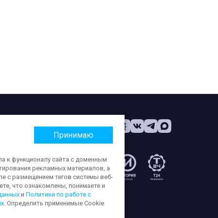
Принимаю
па к функционалу сайта с доменным
етирования рекламных материалов, а
:
ле с размещением тегов системы веб-
те, что ознакомлены, понимаете и
данных
и
Политики по работе с
ых
. Определить применимые Cookie
ерсональных данных