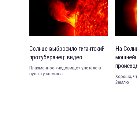
Солнце выбросило гигантский
На Солн
протуберанец: видео
мощнейш
происхо
Плазменное «чудовище» улетело в
пустоту космоса.
Хорошо, ч
Землю