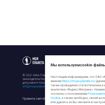
Статьи
Новости
Телеп
Мы используем
cookie-файл
© ОАО «Моя Планета». Все права на любые материалы, опубли
Настоящим информируем, что ОАО «Мо
законодательством об авторском праве и смежных правах. Исп
именем
https://moya-planeta.ru/
(далее
допускается только с разрешения правообладателя и ссылкой н
также проведения статистических и 
info@moya-planeta.ru
.
аналитики «Яндекс Метрика». Нажим
согласны с положениями
Пользоват
Cookie
, а также свободно, своей вол
Правила сайта
Работа с cookie-файлами
Защита персона
или удалить их Вы сможете в настрой