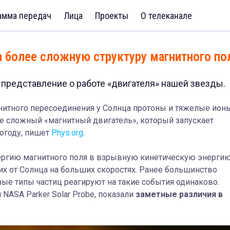
амма передач
Лица
Проекты
О телеканале
 более сложную структуру магнитного по
представление о работе «двигателя» нашей звезды.
гнитного пересоединения у Солнца протоны и тяжелые ион
ее сложный «магнитный двигатель», который запускает
огоду, пишет
Phys.org
.
ергию магнитного поля в взрывную кинетическую энергию
х от Солнца на больших скоростях. Ранее большинство
ные типы частиц реагируют на такие события одинаково.
NASA Parker Solar Probe, показали
заметные различия в