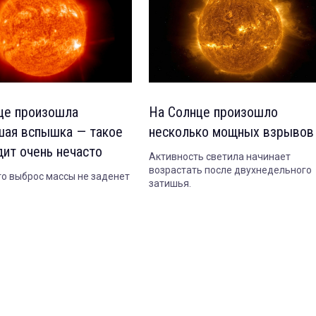
це произошла
На Солнце произошло
ая вспышка — такое
несколько мощных взрывов
дит очень нечасто
Активность светила начинает
возрастать после двухнедельного
то выброс массы не заденет
затишья.