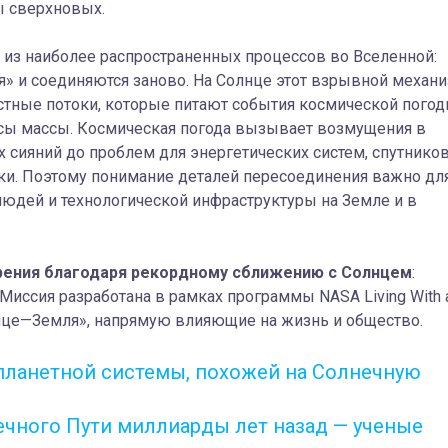
 сверхновых.
 из наиболее распространенных процессов во Вселенной:
ся» и соединяются заново. На Солнце этот взрывной механ
стные потоки, которые питают события космической пого
ы массы. Космическая погода вызывает возмущения в
х сияний до проблем для энергетических систем, спутнико
ики. Поэтому понимание деталей пересоединения важно дл
юдей и технологической инфраструктуры на Земле и в
рения благодаря рекордному сближению с Солнцем
:
. Миссия разработана в рамках программы NASA Living With 
лнце—Земля», напрямую влияющие на жизнь и общество.
планетной системы, похожей на Солнечную
ечного Пути миллиарды лет назад — ученые