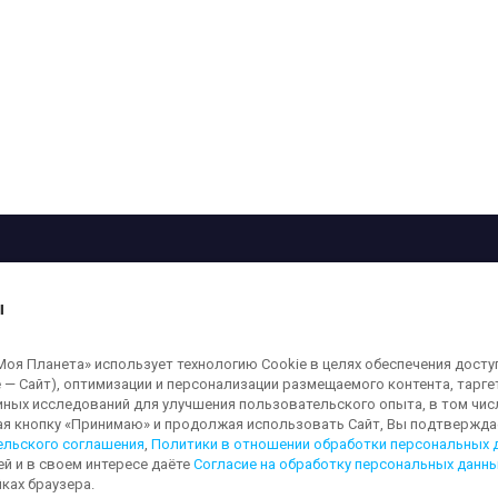
рограмма
Лица
Проекты
О телеканале
ы
кованные на сайте, защищены в соответствии с российским и международным
я Планета» использует технологию Cookie в целях обеспечения досту
ользование любых аудио-, фото- и видеоматериалов, размещенных на сайте,
 — Сайт), оптимизации и персонализации размещаемого контента, тарг
а сайт
moya-planeta.ru
. Адрес для направления юридически значимых сообщений
иных исследований для улучшения пользовательского опыта, в том чис
ая кнопку «Принимаю» и продолжая использовать Сайт, Вы подтверждае
ельского соглашения
,
Политики в отношении обработки персональных 
ей и в своем интересе даёте
Согласие на обработку персональных данн
льных данных
Обработка персональных данных
Согласие на обработку п
ках браузера.