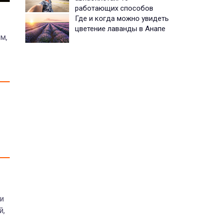
работающих способов
Где и когда можно увидеть
цветение лаванды в Анапе
м,
и
й,