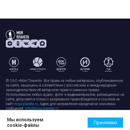
© ОАО «Моя Планета». Все права на любые материалы, опубликованные
на сайте, защищены в соответствии с российским и международным
законодательством об авторском праве и смежных правах.
Использование любых аудио-, фото- и видеоматериалов, размещенных на
сайте, допускается только с разрешения правообладателя и ссылкой на
сайт
moya-planeta.ru
. Адрес для направления юридически значимых
сообщений:
info@moya-planeta.ru
.
Мы используем
Правила сайта
Работа с cookie-файлами
Принимаю
cookie-файлы
Защита персональных данных
Обработка персональных данных