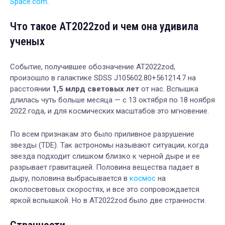
Space.com
.
Что такое AT2022zod и чем она удивила
ученых
Событие, получившее обозначение AT2022zod,
произошло в галактике SDSS J105602.80+561214.7 на
расстоянии
1,5 млрд световых лет
от нас. Вспышка
длилась чуть больше месяца — с 13 октября по 18 ноября
2022 года, и для космических масштабов это мгновение.
По всем признакам это было приливное разрушение
звезды (TDE). Так астрономы называют ситуации, когда
звезда подходит слишком близко к черной дыре и ее
разрывает гравитацией. Половина вещества падает в
дыру, половина выбрасывается в
космос
на
околосветовых скоростях, и все это сопровождается
яркой вспышкой. Но в AT2022zod было две странности.