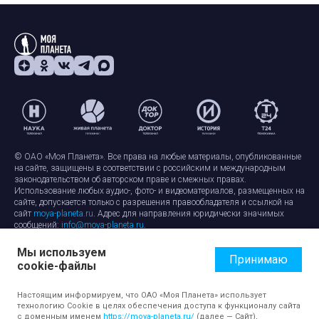
© ОАО «Моя Планета». Все права на любые материалы, опубликованные
на сайте, защищены в соответствии с российским и международным
законодательством об авторском праве и смежных правах.
Использование любых аудио-, фото- и видеоматериалов, размещенных на
сайте, допускается только с разрешения правообладателя и ссылкой на
сайт
moya-planeta.ru
. Адрес для направления юридически значимых
сообщений:
info@moya-planeta.ru
.
Мы используем
Правила сайта
Работа с cookie-файлами
Принимаю
cookie-файлы
Защита персональных данных
Обработка персональных данных
Согласие на обработку персональных данных
Настоящим информируем, что ОАО «Моя Планета» использует
технологию Cookie в целях обеспечения доступа к функционалу сайта
с доменным именем
https://moya-planeta.ru/
(далее — Сайт),