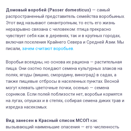
Домовый воробей (Passer domesticus)
— самый
распространенный представитель семейства воробьиных.
Этот вид называют синантропным, то есть его жизнь
неразрывно связана с человеком: птица прекрасно
чувствует себя как в деревнях, так и в крупных городах,
включая поселения Крайнего Севера и Средней Азии. Мы
писали,
зачем считают воробьев.
Воробьи всеядны, но основа их рациона — растительная
пища. Они охотно поедают семена культурных злаков на
полях, ягоды (вишню, смородину, виноград) в садах, а
также пищевые отбросы в населенных пунктах. Весной
могут клевать цветочные почки, осенью — семена
сорняков. Если полей поблизости нет, воробьи кормятся
на лугах, опушках и в степях, собирая семена диких трав и
изредка насекомых.
Вид занесен в Красный список МСОП
как
вызывающий наименьшие опасения — его численность