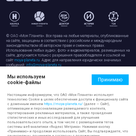
© ОАО «Моя Планета». Все права на любые материалы, опубликованные
на сайте, защищены в соответствии с российским и международным
законодательством об авторском праве и смежных правах.
Использование любых аудио-, фото- и видеоматериалов, размещенных на
сайте, допускается только с разрешения правообладателя и ссылкой на
сайт
moya-planeta.ru
. Адрес для направления юридически значимых
сообщений:
info@moya-planeta.ru
.
Мы используем
Правила сайта
Работа с cookie-файлами
Принимаю
cookie-файлы
Защита персональных данных
Обработка персональных данных
Согласие на обработку персональных данных
Настоящим информируем, что ОАО «Моя Планета» использует
технологию Cookie в целях обеспечения доступа к функционалу сайта
с доменным именем
https://moya-planeta.ru/
(далее — Сайт),
оптимизации и персонализации размещаемого контента,
таргетирования рекламных материалов, а также проведения
статистических и иных исследований для улучшения
пользовательского опыта, в том числе с размещением тегов
системы веб-аналитики «Яндекс Метрика». Нажимая кнопку
«Принимаю» и продолжая использовать Сайт, Вы подтверждаете, что
ознакомлены, понимаете и согласны с положениями