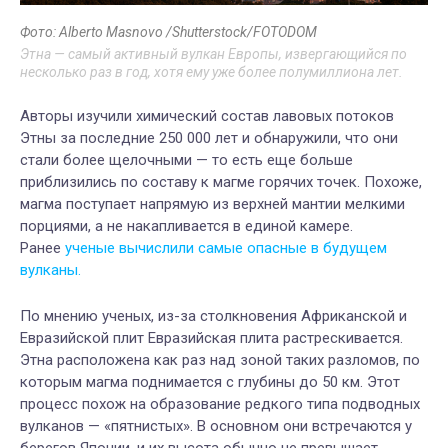
Фото: Alberto Masnovo /Shutterstock/FOTODOM
Этна — самый активный вулкан Европы, извергающийся по
несколько раз в год, хотя ему уже более полумиллиона лет.
Авторы изучили химический состав лавовых потоков
Этны за последние 250 000 лет и обнаружили, что они
стали более щелочными — то есть еще больше
приблизились по составу к магме горячих точек. Похоже,
магма поступает напрямую из верхней мантии мелкими
порциями, а не накапливается в единой камере.
Ранее
ученые вычислили самые опасные в будущем
вулканы.
По мнению ученых, из-за столкновения Африканской и
Евразийской плит Евразийская плита растрескивается.
Этна расположена как раз над зоной таких разломов, по
которым магма поднимается с глубины до 50 км. Этот
процесс похож на образование редкого типа подводных
вулканов — «пятнистых». В основном они встречаются у