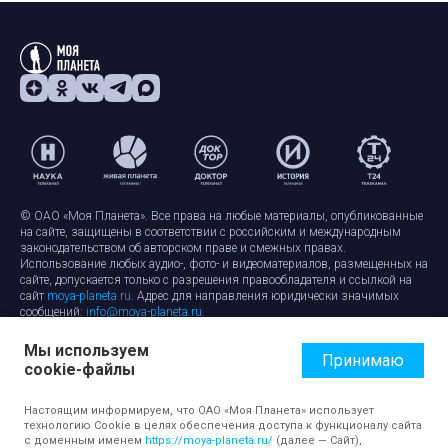
© ОАО «Моя Планета». Все права на любые материалы, опубликованные
на сайте, защищены в соответствии с российским и международным
законодательством об авторском праве и смежных правах.
Использование любых аудио-, фото- и видеоматериалов, размещенных на
сайте, допускается только с разрешения правообладателя и ссылкой на
сайт
moya-planeta.ru
. Адрес для направления юридически значимых
сообщений:
info@moya-planeta.ru
.
Мы используем
Правила сайта
Работа с cookie-файлами
Принимаю
cookie-файлы
Защита персональных данных
Обработка персональных данных
Согласие на обработку персональных данных
Настоящим информируем, что ОАО «Моя Планета» использует
технологию Cookie в целях обеспечения доступа к функционалу сайта
с доменным именем
https://moya-planeta.ru/
(далее — Сайт),