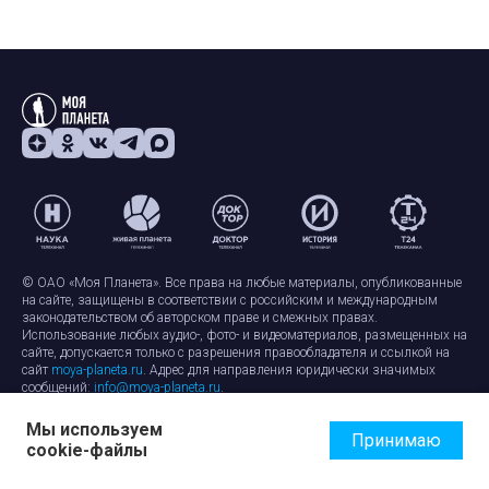
© ОАО «Моя Планета». Все права на любые материалы, опубликованные
на сайте, защищены в соответствии с российским и международным
законодательством об авторском праве и смежных правах.
Использование любых аудио-, фото- и видеоматериалов, размещенных на
сайте, допускается только с разрешения правообладателя и ссылкой на
сайт
moya-planeta.ru
. Адрес для направления юридически значимых
сообщений:
info@moya-planeta.ru
.
Мы используем
Правила сайта
Работа с cookie-файлами
Принимаю
cookie-файлы
Защита персональных данных
Обработка персональных данных
Согласие на обработку персональных данных