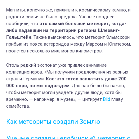
Магниты, конечно же, прилипли к космическому камню, и
радости семьи не было предела. Ученые позднее
сообщили, что
это самый большой метеорит, когда-
либо падавший на территории региона Шлезвиг-
Гольштейн
. Также выяснилось, что метеорит Эльмсхорн
прибыл из пояса астероидов между Марсом и Юпитером,
пролетев несколько миллионов километров.
Столь редкий экспонат уже привлек внимание
коллекционеров. «Мы получили предложения из разных
стран и Германии.
Кое-кто готов заплатить даже 200
000 евро, но мы подождем
. Для нас было бы важно,
чтобы метеорит могли увидеть другие люди, хотя бы
временно, — например, в музее», — цитирует
Bild
главу
семейства.
Как метеориты создали Землю
Ученые связали челябинский метеорит с