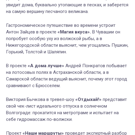
увидит дома, буквально утопающие в песках, и заберется
на самую вершину песчаного великана.
Гастрономическое путешествие во времени устроит
Антон Зайцев в проекте
«Магия вкуса».
В Чувашии он
попробует особую уху из волжской рыбы, а в
Нижегородской области выяснит, чем угощались Пушкин,
Горький, Толстой и Шаляпин.
В проекте
«А дома лучше»
Андрей Понкратов побывает
на лотосовых полях в Астраханской области, а в
Самарской области ведущий выяснит, почему этот город
сравнивают с Брюсселем.
Виктория Бычкова в тревел-шоу
«Отдыхай!»
представит
свой чек-лист идеального отпуска в солнечном
Волгограде: прокатится на метротраме и испытает на
себе гидромассаж по-волжски.
Проект
«Наши маршруты»
проведет экспертный разбор