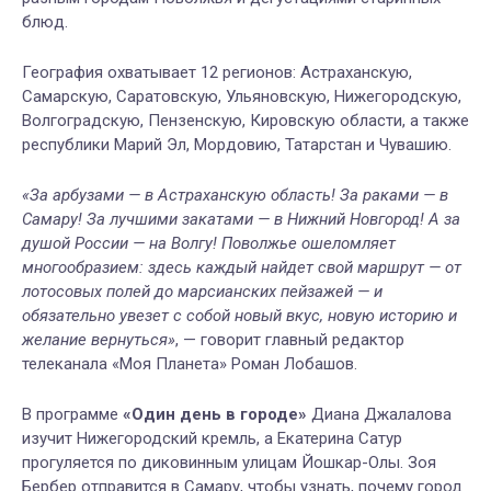
блюд.
География охватывает 12 регионов: Астраханскую,
Самарскую, Саратовскую, Ульяновскую, Нижегородскую,
Волгоградскую, Пензенскую, Кировскую области, а также
республики Марий Эл, Мордовию, Татарстан и Чувашию.
«За арбузами — в Астраханскую область! За раками — в
Самару! За лучшими закатами — в Нижний Новгород! А за
душой России — на Волгу! Поволжье ошеломляет
многообразием: здесь каждый найдет свой маршрут — от
лотосовых полей до марсианских пейзажей — и
обязательно увезет с собой новый вкус, новую историю и
желание вернуться»
, — говорит главный редактор
телеканала «Моя Планета» Роман Лобашов.
В программе
«Один день в городе»
Диана Джалалова
изучит Нижегородский кремль, а Екатерина Сатур
прогуляется по диковинным улицам Йошкар-Олы. Зоя
Бербер отправится в Самару, чтобы узнать, почему город