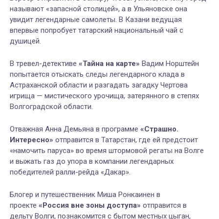
называют «запасной столицей», а в Ульяновске она
увидит легендарные самолеты. В Казани ведущая
впервые попробует татарский национальный чай с
душицей.
В тревел-детективе
«Тайна на карте»
Вадим Норштейн
попытается отыскать следы легендарного клада в
Астраханской области и разгадать загадку Чертова
игрища — мистического урочища, затерянного в степях
Волгоградской области.
Отважная Анна Демьяна в программе
«Страшно.
Интересно»
отправится в Татарстан, где ей предстоит
«намочить паруса» во время штормовой регаты на Волге
и выжать газ до упора в компании легендарных
победителей ралли-рейда «Дакар».
Блогер и путешественник Миша Ронкаинен в
проекте
«Россия вне зоны доступа»
отправится в
дельту Волги, познакомится с бытом местных цыган,