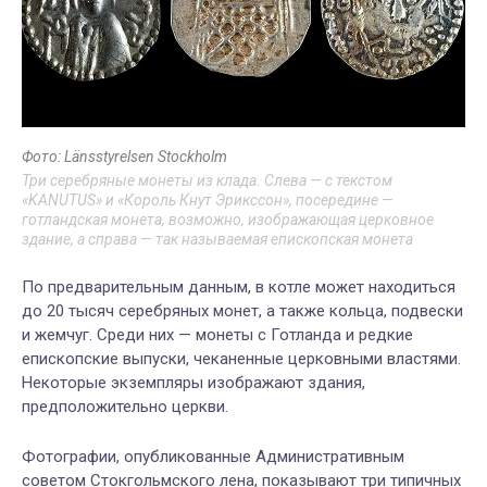
Фото: Länsstyrelsen Stockholm
Три серебряные монеты из клада. Слева — с текстом
«KANUTUS» и «Король Кнут Эрикссон», посередине —
готландская монета, возможно, изображающая церковное
здание, а справа — так называемая епископская монета
По предварительным данным, в котле может находиться
до 20 тысяч серебряных монет, а также кольца, подвески
и жемчуг. Среди них — монеты с Готланда и редкие
епископские выпуски, чеканенные церковными властями.
Некоторые экземпляры изображают здания,
предположительно церкви.
Фотографии, опубликованные Административным
советом Стокгольмского лена, показывают три типичных