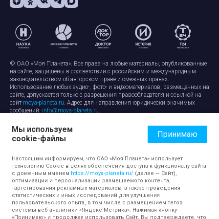
© ОАО «Моя Планета». Все права на любые материалы, опубликованные
на сайте, защищены в соответствии с российским и международным
законодательством об авторском праве и смежных правах.
Использование любых аудио-, фото- и видеоматериалов, размещенных на
сайте, допускается только с разрешения правообладателя и ссылкой на
сайт
moya-planeta.ru
. Адрес для направления юридически значимых
сообщений:
info@moya-planeta.ru
.
Мы используем
Правила сайта
Работа с cookie-файлами
Принимаю
cookie-файлы
Защита персональных данных
Обработка персональных данных
Согласие на обработку персональных данных
Настоящим информируем, что ОАО «Моя Планета» использует
технологию Cookie в целях обеспечения доступа к функционалу сайта
с доменным именем
https://moya-planeta.ru/
(далее — Сайт),
оптимизации и персонализации размещаемого контента,
таргетирования рекламных материалов, а также проведения
статистических и иных исследований для улучшения
пользовательского опыта, в том числе с размещением тегов
системы веб-аналитики «Яндекс Метрика». Нажимая кнопку
«Принимаю» и продолжая использовать Сайт, Вы подтверждаете, что