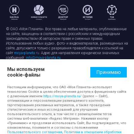
© ОАО «Моя Планета». Все права на любые материалы, опубликованные
на сайте, защищены в соответствии с российским и международным
законодательством об авторском праве и смежных правах.
Использование любых аудио-, фото- и видеоматериалов, размещенных на
сайте, допускается только с разрешения правообладателя и ссылкой на
сайт
moya-planeta.ru
. Адрес для направления юридически значимых
сообщений:
info@moya-planeta.ru
.
Мы используем
Правила сайта
Работа с cookie-файлами
Принимаю
cookie-файлы
Защита персональных данных
Обработка персональных данных
Согласие на обработку персональных данных
Настоящим информируем, что ОАО «Моя Планета» использует
технологию Cookie в целях обеспечения доступа к функционалу сайта
с доменным именем
https://moya-planeta.ru/
(далее — Сайт),
оптимизации и персонализации размещаемого контента,
таргетирования рекламных материалов, а также проведения
статистических и иных исследований для улучшения
пользовательского опыта, в том числе с размещением тегов
системы веб-аналитики «Яндекс Метрика». Нажимая кнопку
«Принимаю» и продолжая использовать Сайт, Вы подтверждаете, что
ознакомлены, понимаете и согласны с положениями
Пользовательского соглашения
,
Политики в отношении обработки