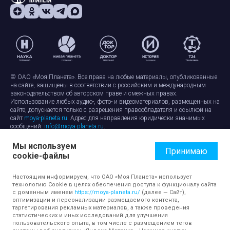
© ОАО «Моя Планета». Все права на любые материалы, опубликованные
на сайте, защищены в соответствии с российским и международным
законодательством об авторском праве и смежных правах.
Использование любых аудио-, фото- и видеоматериалов, размещенных на
сайте, допускается только с разрешения правообладателя и ссылкой на
сайт
moya-planeta.ru
. Адрес для направления юридически значимых
сообщений:
info@moya-planeta.ru
.
Мы используем
Правила сайта
Работа с cookie-файлами
Принимаю
cookie-файлы
Защита персональных данных
Обработка персональных данных
Согласие на обработку персональных данных
Настоящим информируем, что ОАО «Моя Планета» использует
технологию Cookie в целях обеспечения доступа к функционалу сайта
с доменным именем
https://moya-planeta.ru/
(далее — Сайт),
оптимизации и персонализации размещаемого контента,
таргетирования рекламных материалов, а также проведения
статистических и иных исследований для улучшения
пользовательского опыта, в том числе с размещением тегов