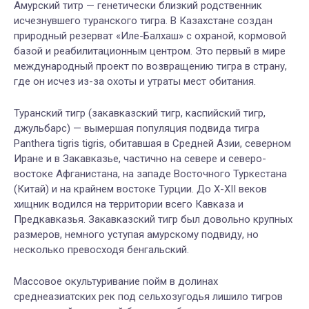
Амурский титр — генетически близкий родственник
исчезнувшего туранского тигра. В Казахстане создан
природный резерват «Иле-Балхаш» с охраной, кормовой
базой и реабилитационным центром. Это первый в мире
международный проект по возвращению тигра в страну,
где он исчез из-за охоты и утраты мест обитания.
Туранский тигр (закавказский тигр, каспийский тигр,
джульбарс) — вымершая популяция подвида тигра
Panthera tigris tigris, обитавшая в Средней Азии, северном
Иране и в Закавказье, частично на севере и северо-
востоке Афганистана, на западе Восточного Туркестана
(Китай) и на крайнем востоке Турции. До X-XII веков
хищник водился на территории всего Кавказа и
Предкавказья. Закавказский тигр был довольно крупных
размеров, немного уступая амурскому подвиду, но
несколько превосходя бенгальский.
Массовое окультуривание пойм в долинах
среднеазиатских рек под сельхозугодья лишило тигров