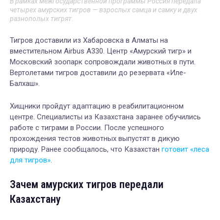
В рамках межгосударственной программы Россия передала
четырех амурских тигров — взрослых самца и самку и двух
разнополых тигрят.
Тигров доставили из Хабаровска в Алматы на
вместительном Airbus A330. Центр «Амурский тигр» и
Московский зоопарк сопровождали животных в пути.
Вертолетами тигров доставили до резервата «Иле-
Балхаш».
Хищники пройдут адаптацию в реабилитационном
центре. Специалисты из Казахстана заранее обучились
работе с тиграми в России. После успешного
прохождения тестов животных выпустят в дикую
природу. Ранее сообщалось, что Казахстан
готовит «леса
для тигров»
.
Зачем амурских тигров передали
Казахстану