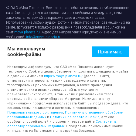
© ОАО «Моя Планета». Все права на любые материалы, опубликованные
на сайте, защищены в соответствии с российским и международным
законодательством об авторском праве и смежных правах.
Использование любых аудио-, фото- и видеоматериалов, размещенных на
сайте, допускается только с разрешения правообладателя и ссылкой на
сайт
moya-planeta.ru
. Адрес для направления юридически значимых
сообщений:
info@moya-planeta.ru
.
Мы используем
Правила сайта
Работа с cookie-файлами
Принимаю
cookie-файлы
Защита персональных данных
Обработка персональных данных
Согласие на обработку персональных данных
Настоящим информируем, что ОАО «Моя Планета» использует
технологию Cookie в целях обеспечения доступа к функционалу сайта
с доменным именем
https://moya-planeta.ru/
(далее — Сайт),
оптимизации и персонализации размещаемого контента,
таргетирования рекламных материалов, а также проведения
статистических и иных исследований для улучшения
пользовательского опыта, в том числе с размещением тегов
системы веб-аналитики «Яндекс Метрика». Нажимая кнопку
«Принимаю» и продолжая использовать Сайт, Вы подтверждаете, что
ознакомлены, понимаете и согласны с положениями
Пользовательского соглашения
,
Политики в отношении обработки
персональных данных
и
Политики по работе с Cookie
, а также
свободно, своей волей и в своем интересе даёте
Согласие на
обработку персональных данных
. Определить применимые Cookie
или удалить их Вы сможете в настройках браузера.