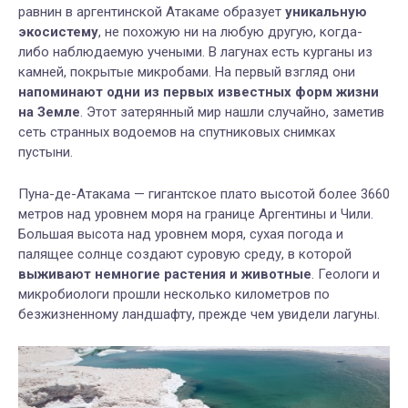
равнин в аргентинской Атакаме образует
уникальную
экосистему
, не похожую ни на любую другую, когда-
либо наблюдаемую учеными. В лагунах есть курганы из
камней, покрытые микробами. На первый взгляд они
напоминают одни из первых известных форм жизни
на Земле
. Этот затерянный мир нашли случайно, заметив
сеть странных водоемов на спутниковых снимках
пустыни.
Пуна-де-Атакама — гигантское плато высотой более 3660
метров над уровнем моря на границе Аргентины и Чили.
Большая высота над уровнем моря, сухая погода и
палящее солнце создают суровую среду, в которой
выживают немногие растения и животные
. Геологи и
микробиологи прошли несколько километров по
безжизненному ландшафту, прежде чем увидели лагуны.