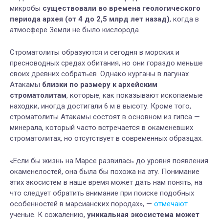
микробы
существовали во времена геологического
периода архея (от 4 до 2,5 млрд лет назад)
, когда в
атмосфере Земли не было кислорода.
Строматолиты образуются и сегодня в морских и
пресноводных средах обитания, но они гораздо меньше
своих древних собратьев. Однако курганы в лагунах
Атакамы
близки по размеру к архейским
строматолитам
, которые, как показывают ископаемые
находки, иногда достигали 6 м в высоту. Кроме того,
строматолиты Атакамы состоят в основном из гипса —
минерала, который часто встречается в окаменевших
строматолитах, но отсутствует в современных образцах.
«Если бы жизнь на Марсе развилась до уровня появления
окаменелостей, она была бы похожа на эту. Понимание
этих экосистем в наше время может дать нам понять, на
что следует обратить внимание при поиске подобных
особенностей в марсианских породах», —
отмечают
ученые. К сожалению,
уникальная экосистема может