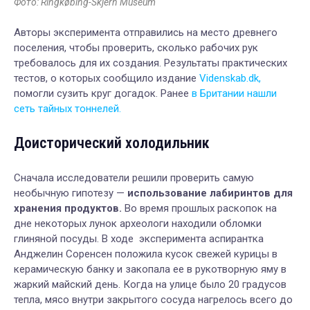
Фото: Ringkøbing-Skjern Museum
Авторы эксперимента отправились на место древнего
поселения, чтобы проверить, сколько рабочих рук
требовалось для их создания. Результаты практических
тестов, о которых сообщило издание
Videnskab.dk,
помогли сузить круг догадок. Ранее
в Британии нашли
сеть тайных тоннелей.
Доисторический холодильник
Сначала исследователи решили проверить самую
необычную гипотезу —
использование лабиринтов для
хранения продуктов.
Во время прошлых раскопок на
дне некоторых лунок археологи находили обломки
глиняной посуды. В ходе эксперимента аспирантка
Анджелин Соренсен положила кусок свежей курицы в
керамическую банку и закопала ее в рукотворную яму в
жаркий майский день. Когда на улице было 20 градусов
тепла, мясо внутри закрытого сосуда нагрелось всего до