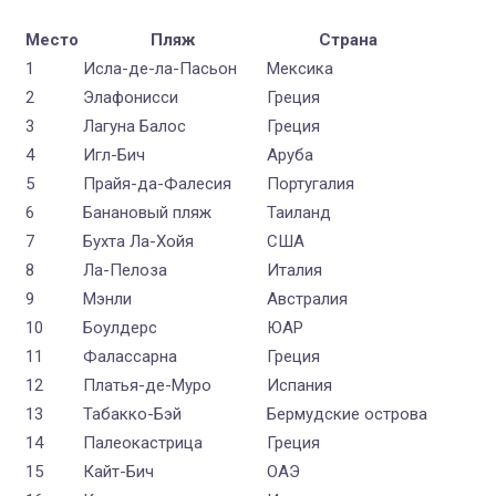
Место
Пляж
Страна
1
Исла-де-ла-Пасьон
Мексика
2
Элафонисси
Греция
3
Лагуна Балос
Греция
4
Игл-Бич
Аруба
5
Прайя-да-Фалесия
Португалия
6
Банановый пляж
Таиланд
7
Бухта Ла-Хойя
США
8
Ла-Пелоза
Италия
9
Мэнли
Австралия
10
Боулдерс
ЮАР
11
Фалассарна
Греция
12
Платья-де-Муро
Испания
13
Табакко-Бэй
Бермудские острова
14
Палеокастрица
Греция
15
Кайт-Бич
ОАЭ