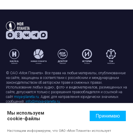
© ОАО «Моя Планета». Все права на любые материалы, опубликованные
на сайте, защищены в соответствии с российским и международным
законодательством об авторском праве и смежных правах.
Использование любых аудио-, фото- и видеоматериалов, размещенных на
сайте, допускается только с разрешения правообладателя и ссылкой на
сайт
moya-planeta.ru
. Адрес для направления юридически значимых
сообщений:
info@moya-planeta.ru
.
Мы используем
Правила сайта
Работа с cookie-файлами
Принимаю
cookie-файлы
Защита персональных данных
Обработка персональных данных
Согласие на обработку персональных данных
Настоящим информируем, что ОАО «Моя Планета» использует