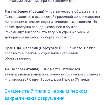
песчаными отмелями, привлекающими птиц.
Лагуна Балос (Греция)
— третье место в общем зачете.
Пляж находится в охраняемой природной зоне и известен
бирюзовым оттенком воды и живописными скалами. На
пляже доступна аренда шезлонгов и зонтов.
Рекомендуется посещать лагуну в утренние часы, а
добираться паромом из порта Киссамос.
Прайя-да-Фалесия (Португалия)
— 5-е место. Пляж с
золотистым песком и охристыми скальными
образованиями.
Ла-Пелоза (Италия)
— 8-е место. Отличается
аквамариновой водой и наличием исторического объекта
— сторожевой башни Торре делла Пелоза XVI века.
Знаменитый пляж с черным песком
закрыли из-за разрушения