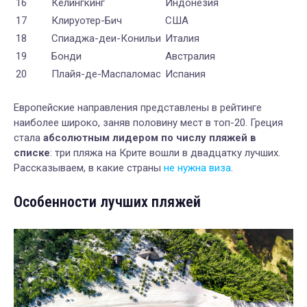
16
Келингкинг
Индонезия
17
Клируотер-Бич
США
18
Спиаджа-деи-Конильи
Италия
19
Бонди
Австралия
20
Плайя-де-Маспаломас
Испания
Европейские направления представлены в рейтинге
наиболее широко, заняв половину мест в топ-20. Греция
стала
абсолютным лидером по числу пляжей в
списке
: три пляжа на Крите вошли в двадцатку лучших.
Рассказываем, в какие страны
не нужна виза
.
Особенности лучших пляжей