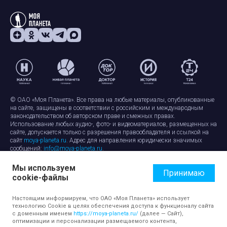
© ОАО «Моя Планета». Все права на любые материалы, опубликованные
на сайте, защищены в соответствии с российским и международным
законодательством об авторском праве и смежных правах.
Использование любых аудио-, фото- и видеоматериалов, размещенных на
сайте, допускается только с разрешения правообладателя и ссылкой на
сайт
moya-planeta.ru
. Адрес для направления юридически значимых
сообщений:
info@moya-planeta.ru
.
Мы используем
Правила сайта
Работа с cookie-файлами
Принимаю
cookie-файлы
Защита персональных данных
Обработка персональных данных
Согласие на обработку персональных данных
Настоящим информируем, что ОАО «Моя Планета» использует
технологию Cookie в целях обеспечения доступа к функционалу сайта
с доменным именем
https://moya-planeta.ru/
(далее — Сайт),
оптимизации и персонализации размещаемого контента,