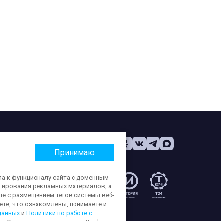
Принимаю
па к функционалу сайта с доменным
етирования рекламных материалов, а
:
ле с размещением тегов системы веб-
те, что ознакомлены, понимаете и
данных
и
Политики по работе с