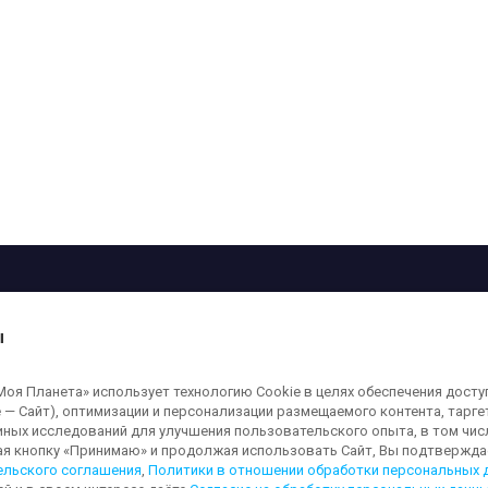
рограмма
Лица
Проекты
О телеканале
ы
кованные на сайте, защищены в соответствии с российским и международным
я Планета» использует технологию Cookie в целях обеспечения досту
ользование любых аудио-, фото- и видеоматериалов, размещенных на сайте,
 — Сайт), оптимизации и персонализации размещаемого контента, тарг
а сайт
moya-planeta.ru
. Адрес для направления юридически значимых сообщений
иных исследований для улучшения пользовательского опыта, в том чис
ая кнопку «Принимаю» и продолжая использовать Сайт, Вы подтверждае
ельского соглашения
,
Политики в отношении обработки персональных 