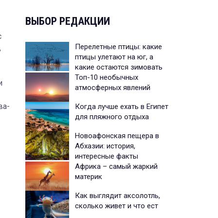
ВЫБОР РЕДАКЦИИ
с
Перелетные птицы: какие
,
птицы улетают на юг, а
какие остаются зимовать
Топ-10 необычных
и
атмосферных явлений
ва-
Когда лучше ехать в Египет
для пляжного отдыха
Новоафонская пещера в
Абхазии: история,
интересные факты
Африка – самый жаркий
материк
Как выглядит аксолотль,
сколько живет и что ест