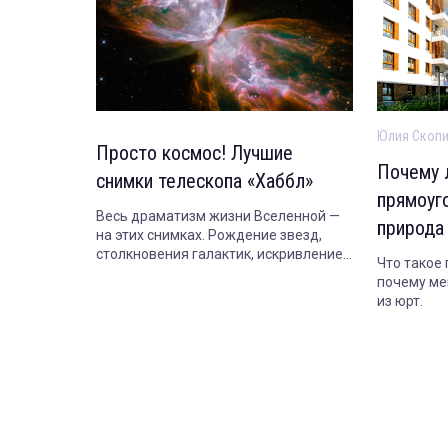
Юлия Скоп
Просто космос! Лучшие
Почему 
снимки телескопа «Хаббл»
прямоуг
Весь драматизм жизни Вселенной —
природа
на этих снимках. Рождение звезд,
столкновения галактик, искривление
Что такое
световых потоков под действием
почему ме
гравитации и многое другое
из юрт.