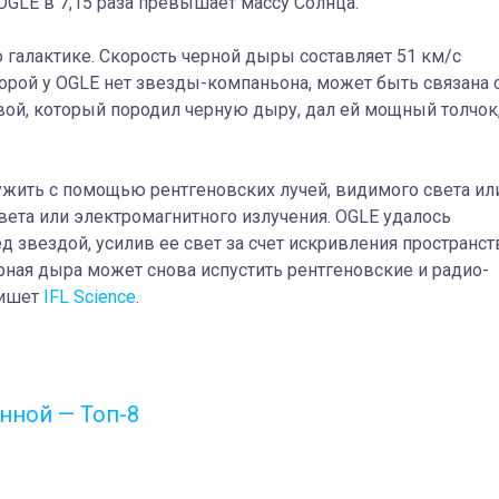
 OGLE в 7,15 раза превышает массу Солнца.
о галактике. Скорость черной дыры составляет 51 км/с
торой у OGLE нет звезды-компаньона, может быть связана 
ой, который породил черную дыру, дал ей мощный толчок
ить с помощью рентгеновских лучей, видимого света ил
вета или электромагнитного излучения. OGLE удалось
д звездой, усилив ее свет за счет искривления пространст
рная дыра может снова испустить рентгеновские и радио-
пишет
IFL Science
.
нной — Топ-8