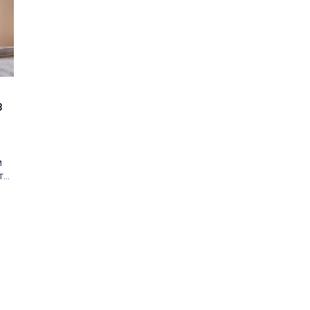
з
м
ть