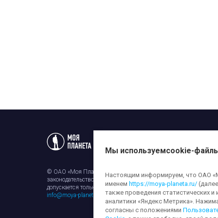
Статьи
Новости
Телеп
Мы используем
cookie-файл
© ОАО «Моя Планета». Все права на любые материалы, опубли
Настоящим информируем, что ОАО «Мо
законодательством об авторском праве и смежных правах. Исп
именем
https://moya-planeta.ru/
(далее
допускается только с разрешения правообладателя и ссылкой н
также проведения статистических и 
info@moya-planeta.ru
.
аналитики «Яндекс Метрика». Нажим
согласны с положениями
Пользоват