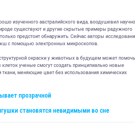
хорошо изученного австралийского вида, воодушевил научн
природе существуют и другие скрытые примеры радужного
только предстоит обнаружить. Сейчас авторы исследовани
вакш с помощью электронных микроскопов.
структурной окраски у животных в будущем может помоч
ы клеток ученые смогут создать принципиально новые
и ткани, меняющие цвет без использования химических
бывает прозрачной
ягушки становятся невидимыми во сне