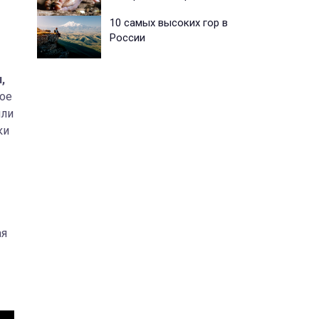
10 самых высоких гор в
России
,
кое
или
ки
ая