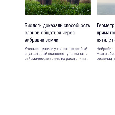
Биологи доказали способность
Геометр
слонов общаться через
примато
вибрации земли
пятилет
Ученые выявили у животных особый
Нейробиол
слух который позволяет улавливать
мозга обе
сейсмические волны на расстоянии
решении п
до 10 километров.
сопоставл