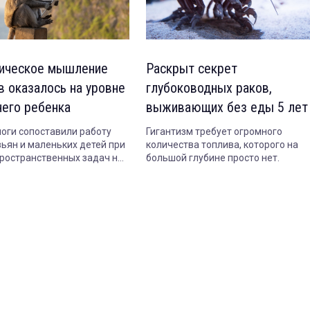
ическое мышление
Раскрыт секрет
в оказалось на уровне
глубоководных раков,
него ребенка
выживающих без еды 5 лет
оги сопоставили работу
Гигантизм требует огромного
зьян и маленьких детей при
количества топлива, которого на
ространственных задач на
большой глубине просто нет.
ение форм.