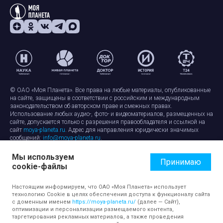
© ОАО «Моя Планета». Все права на любые материалы, опубликованные
на сайте, защищены в соответствии с российским и международным
законодательством об авторском праве и смежных правах.
Использование любых аудио-, фото- и видеоматериалов, размещенных на
сайте, допускается только с разрешения правообладателя и ссылкой на
сайт
moya-planeta.ru
. Адрес для направления юридически значимых
сообщений:
info@moya-planeta.ru
.
Мы используем
Правила сайта
Работа с cookie-файлами
Принимаю
cookie-файлы
Защита персональных данных
Обработка персональных данных
Согласие на обработку персональных данных
Настоящим информируем, что ОАО «Моя Планета» использует
технологию Cookie в целях обеспечения доступа к функционалу сайта
с доменным именем
https://moya-planeta.ru/
(далее — Сайт),
оптимизации и персонализации размещаемого контента,
таргетирования рекламных материалов, а также проведения