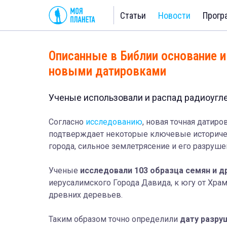
Статьи
Новости
Прогр
Описанные в Библии основание 
новыми датировками
Ученые использовали и распад радиоугле
Согласно
исследованию
, новая точная датир
подтверждает некоторые ключевые историчес
города, сильное землетрясение и его разруш
Ученые
исследовали 103 образца семян и д
иерусалимского Города Давида, к югу от Хра
древних
деревьев.
Таким образом точно определили
дату разру