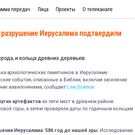
амма передач
Лица
Проекты
О телеканале
и разрушение Иерусалима подтвердили
рода, и кольца древних деревьев.
овка археологических памятников в Иерусалиме
кие события, описанные в Библии, включая заселение
ение вавилонянами, сообщает
Live Science
.
ругих артефактов
из пяти мест в древнем районе
мовой горы
, а затем проверял
и
даты по годичным кольцам
шения Иерусалима:
586 год до нашей эры
. Исследование