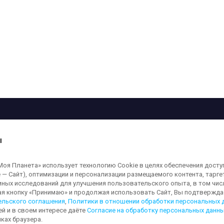
рограмма
Лица
Проекты
О телеканале
ы
кованные на сайте, защищены в соответствии с российским и международным
я Планета» использует технологию Cookie в целях обеспечения досту
ользование любых аудио-, фото- и видеоматериалов, размещенных на сайте,
 — Сайт), оптимизации и персонализации размещаемого контента, тарг
а сайт
moya-planeta.ru
. Адрес для направления юридически значимых сообщений
иных исследований для улучшения пользовательского опыта, в том чис
ая кнопку «Принимаю» и продолжая использовать Сайт, Вы подтверждае
ельского соглашения
,
Политики в отношении обработки персональных 
ей и в своем интересе даёте
Согласие на обработку персональных данн
льных данных
Обработка персональных данных
Согласие на обработку п
ках браузера.