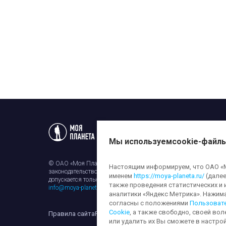
Статьи
Новости
Телеп
Мы используем
cookie-файл
© ОАО «Моя Планета». Все права на любые материалы, опубли
Настоящим информируем, что ОАО «Мо
законодательством об авторском праве и смежных правах. Исп
именем
https://moya-planeta.ru/
(далее
допускается только с разрешения правообладателя и ссылкой н
также проведения статистических и 
info@moya-planeta.ru
.
аналитики «Яндекс Метрика». Нажим
согласны с положениями
Пользоват
Cookie
, а также свободно, своей вол
Правила сайта
Работа с cookie-файлами
Защита персона
или удалить их Вы сможете в настрой