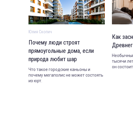
Юлия Скопич
Как засн
Почему люди строят
Древнег
прямоугольные дома, если
Необычный
природа любит шар
тысячи лет
он состои
Что такое городские каньоны и
сегодня.
почему мегаполис не может состоять
из юрт.