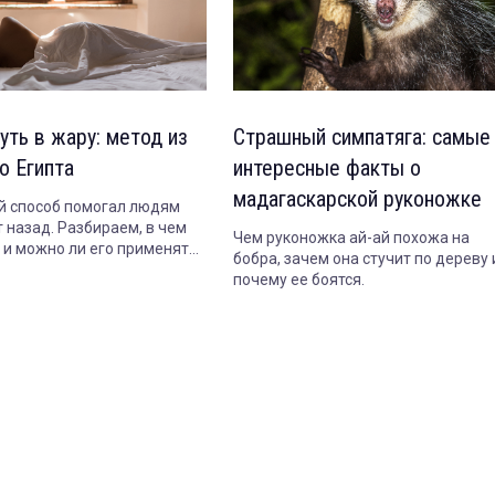
уть в жару: метод из
Страшный симпатяга: самые
о Египта
интересные факты о
мадагаскарской руконожке
 способ помогал людям
 назад. Разбираем, в чем
Чем руконожка ай-ай похожа на
т и можно ли его применять
бобра, зачем она стучит по дереву 
почему ее боятся.