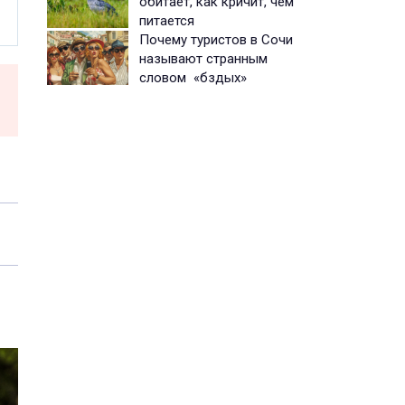
обитает, как кричит, чем
питается
Почему туристов в Сочи
называют странным
словом «бздых»