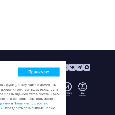
Принимаю
па к функционалу сайта с доменным
етирования рекламных материалов, а
:
ле с размещением тегов системы веб-
те, что ознакомлены, понимаете и
данных
и
Политики по работе с
ых
. Определить применимые Cookie
ерсональных данных