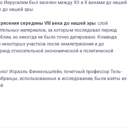
то Иерусалим был заселен между XII и X веками до нашей
 до нашей эры.
трясения середины
VIII
века до нашей эры
: слой
тельных материалов, за которым последовал период
блии, но никогда не было точно датировано.
Команда
 некоторых участков после землетрясения и до
ериод относительной экономической и политической
олог Исраэль Финкельштейн, почетный профессор Тель-
 образцы, использованные в исследовании, были взяты из
й.