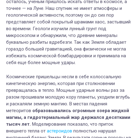
осталось, ученым пришлось искать ответы в космосе, а
точнее — на Луне. Наш спутник не имеет атмосферы и
геологической активности, поэтому он до сих пор
представляет собой покрытый шрамами хаос, застывший
во времени. Геологи изучили лунный грунт под
микроскопом и обнаружили, что древние минералы
буквально разбиты вдребезги. Так как Земля обладает
гораздо большей гравитацией, она физически не могла
избежать космической бомбардировки и принимала на
себя еще более мощные удары.
Космические пришельцы несли в себе колоссальную
кинетическую энергию, которая при столкновении
превращалась в тепло. Мощные ударные волны раз за
разом прошивали молодую кору планеты, уходили вглубь
и раскаляли земную мантию. В местах падения
метеоритов
образовывались огромные озера жидкой
магмы, а гидротермальный жар держался десятками
тысяч лет.
Моделирование показало, что приток
внешнего тепла от
астероидов
полностью нарушал
внутренний баланс Земли. В результате горные породы на