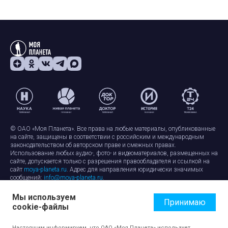
© ОАО «Моя Планета». Все права на любые материалы, опубликованные
на сайте, защищены в соответствии с российским и международным
законодательством об авторском праве и смежных правах.
Использование любых аудио-, фото- и видеоматериалов, размещенных на
сайте, допускается только с разрешения правообладателя и ссылкой на
сайт
moya-planeta.ru
. Адрес для направления юридически значимых
сообщений:
info@moya-planeta.ru
.
Мы используем
Правила сайта
Работа с cookie-файлами
Принимаю
cookie-файлы
Защита персональных данных
Обработка персональных данных
Согласие на обработку персональных данных
Настоящим информируем, что ОАО «Моя Планета» использует