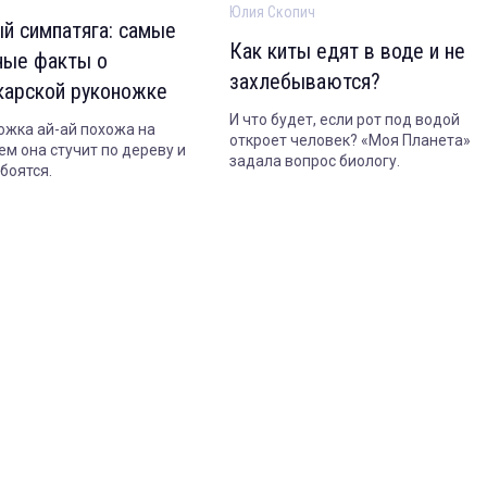
Юлия Скопич
й симпатяга: самые
Как киты едят в воде и не
ные факты о
захлебываются?
карской руконожке
И что будет, если рот под водой
ожка ай-ай похожа на
откроет человек? «Моя Планета»
ем она стучит по дереву и
задала вопрос биологу.
боятся.