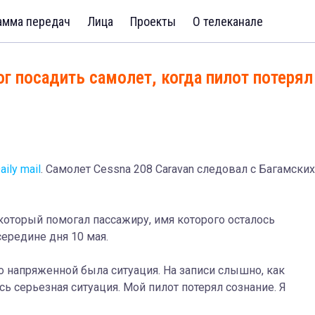
амма передач
Лица
Проекты
О телеканале
г посадить самолет, когда пилот потерял
D
aily mail
. Самолет
Cessna 208 Caravan
следовал с Багамских
который помогал пассажиру, имя которого осталось
ередине дня 10 мая.
о напряженной была ситуация.
На записи слышно, как
сь серьезная ситуация. Мой пилот потерял
сознание
. Я