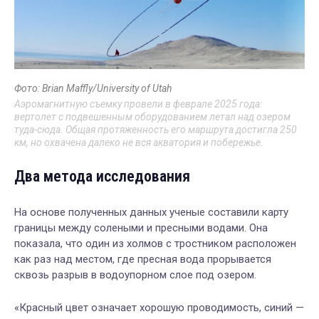
Фото: Brian Maffly/University of Utah
Аэромагнитную съемку провели в феврале 2025 года:
вертолет с подвешенным оборудованием летал над озером
туда-сюда. Общая протяженность его маршрута достигла 250
км, но охвачена далеко не вся акватория и побережье.
Два метода исследования
На основе полученных данных ученые составили карту
границы между солеными и пресными водами. Она
показала, что один из холмов с тростником расположен
как раз над местом, где пресная вода прорывается
сквозь разрыв в водоупорном слое под озером.
«Красный цвет означает хорошую проводимость, синий —