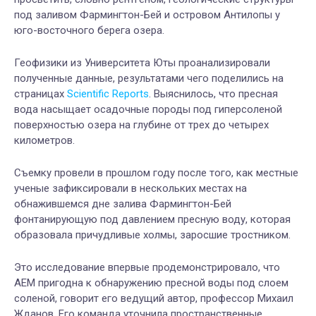
под заливом Фармингтон-Бей и островом Антилопы у
юго-восточного берега озера.
Геофизики из Университета Юты проанализировали
полученные данные, результатами чего поделились на
страницах
Scientific Reports
. Выяснилось, что пресная
вода насыщает осадочные породы под гиперсоленой
поверхностью озера на глубине от трех до четырех
километров.
Съемку провели в прошлом году после того, как местные
ученые зафиксировали в нескольких местах на
обнажившемся дне залива Фармингтон-Бей
фонтанирующую под давлением пресную воду, которая
образовала причудливые холмы, заросшие тростником.
Это исследование впервые продемонстрировало, что
AEM пригодна к обнаружению пресной воды под слоем
соленой, говорит его ведущий автор, профессор Михаил
Жданов. Его команда уточнила пространственные