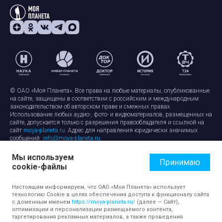
© ОАО «Моя Планета». Все права на любые материалы, опубликованные
на сайте, защищены в соответствии с российским и международным
законодательством об авторском праве и смежных правах.
Использование любых аудио-, фото- и видеоматериалов, размещенных на
сайте, допускается только с разрешения правообладателя и ссылкой на
сайт
moya-planeta.ru
. Адрес для направления юридически значимых
сообщений:
info@moya-planeta.ru
.
Мы используем
Правила сайта
Работа с cookie-файлами
Принимаю
cookie-файлы
Защита персональных данных
Обработка персональных данных
Согласие на обработку персональных данных
Настоящим информируем, что ОАО «Моя Планета» использует
технологию Cookie в целях обеспечения доступа к функционалу сайта
с доменным именем
https://moya-planeta.ru/
(далее — Сайт),
оптимизации и персонализации размещаемого контента,
таргетирования рекламных материалов, а также проведения