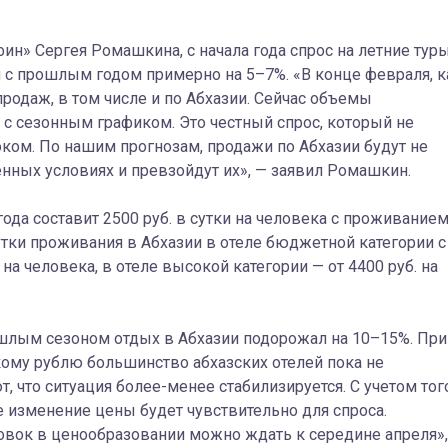
ин» Сергея Ромашкина, с начала года спрос на летние тур
 с прошлым годом примерно на 5–7%. «В конце февраля, к
родаж, в том числе и по Абхазии. Сейчас объемы
 с сезонным графиком. Это честный спрос, который не
эком. По нашим прогнозам, продажи по Абхазии будут не
ленных условиях и превзойдут их», — заявил Ромашкин.
года составит 2500 руб. в сутки на человека с проживанием
утки проживания в Абхазии в отеле бюджетной категории с
на человека, в отеле высокой категории — от 4400 руб. на
ошлым сезоном отдых в Абхазии подорожал на 10–15%. При
кому рублю большинство абхазских отелей пока не
 что ситуация более-менее стабилизируется. С учетом того
е изменение цены будет чувствительно для спроса.
ровок в ценообразовании можно ждать к середине апреля»,