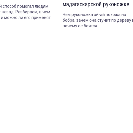
мадагаскарской руконожке
 способ помогал людям
 назад. Разбираем, в чем
Чем руконожка ай-ай похожа на
т и можно ли его применять
бобра, зачем она стучит по дереву 
почему ее боятся.