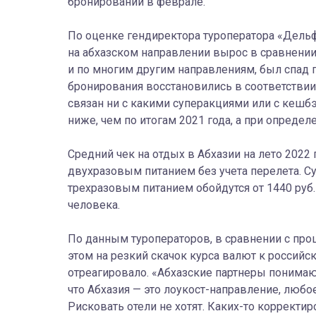
бронирований в феврале.
По оценке гендиректора туроператора «Дельф
на абхазском направлении вырос в сравнении
и по многим другим направлениям, был спад п
бронирования восстановились в соответствии
связан ни с какими суперакциями или с кешб
ниже, чем по итогам 2021 года, а при опреде
Средний чек на отдых в Абхазии на лето 2022 
двухразовым питанием без учета перелета. С
трехразовым питанием обойдутся от 1440 руб. 
человека.
По данным туроператоров, в сравнении с пр
этом на резкий скачок курса валют к российс
отреагировало. «Абхазские партнеры понимают,
что Абхазия — это лоукост-направление, любо
Рисковать отели не хотят. Каких-то корректи