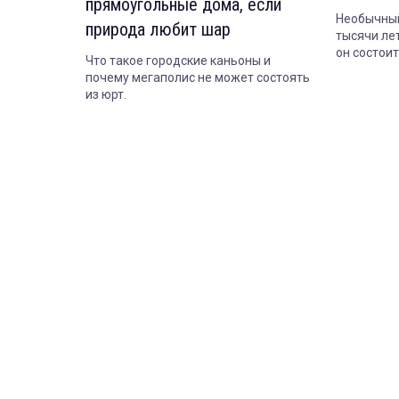
прямоугольные дома, если
Необычный
природа любит шар
тысячи лет
он состои
Что такое городские каньоны и
сегодня.
почему мегаполис не может состоять
из юрт.