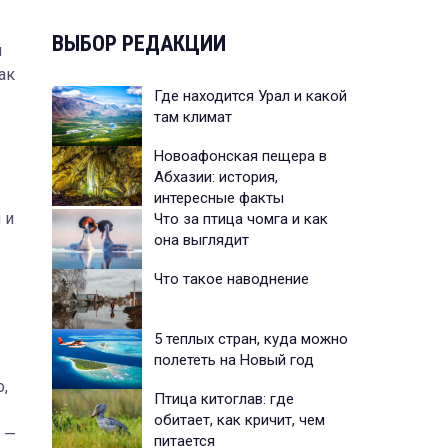
ВЫБОР РЕДАКЦИИ
ы
ак
Где находится Урал и какой
там климат
Новоафонская пещера в
Абхазии: история,
интересные факты
 и
Что за птица чомга и как
она выглядит
Что такое наводнение
5 теплых стран, куда можно
полететь на Новый год
,
Птица китоглав: где
обитает, как кричит, чем
 —
питается