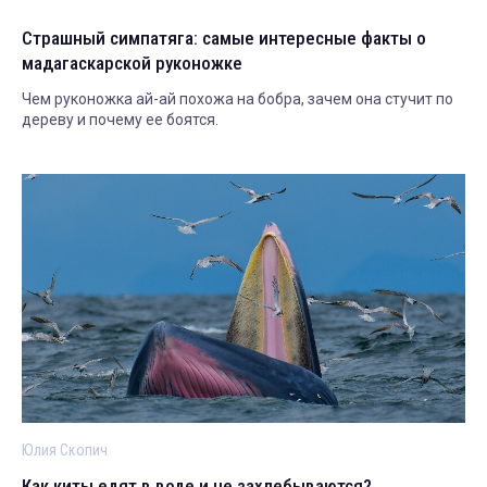
Страшный симпатяга: самые интересные факты о
мадагаскарской руконожке
Чем руконожка ай-ай похожа на бобра, зачем она стучит по
дереву и почему ее боятся.
Юлия Скопич
Как киты едят в воде и не захлебываются?