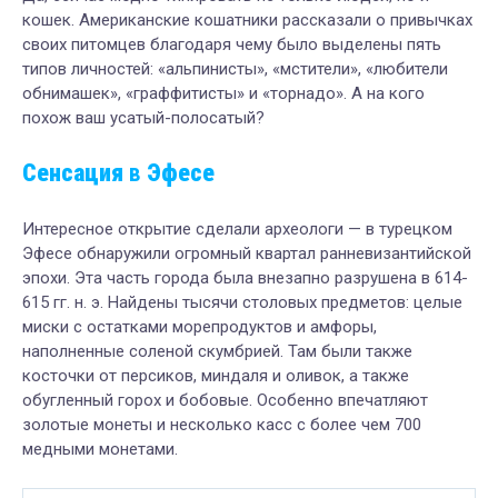
кошек. Американские кошатники рассказали о привычках
своих питомцев благодаря чему было выделены пять
типов личностей: «альпинисты», «мстители», «любители
обнимашек», «граффитисты» и «торнадо». А на кого
похож ваш усатый-полосатый?
Сенсация
в
Эфесе
Интересное открытие сделали археологи — в турецком
Эфесе обнаружили огромный квартал ранневизантийской
эпохи. Эта часть города была внезапно разрушена в 614-
615 гг. н. э. Найдены тысячи столовых предметов: целые
миски с остатками морепродуктов и амфоры,
наполненные соленой скумбрией. Там были также
косточки от персиков, миндаля и оливок, а также
обугленный горох и бобовые. Особенно впечатляют
золотые монеты и несколько касс с более чем 700
медными монетами.