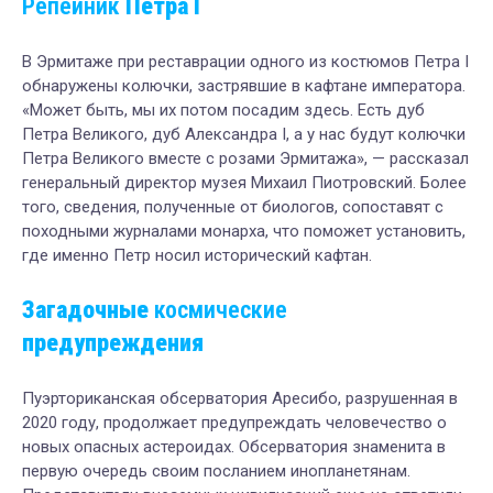
Репейник
Петра I
В Эрмитаже при реставрации одного из костюмов Петра I
обнаружены колючки, застрявшие в кафтане императора.
«Может быть, мы их потом посадим здесь. Есть дуб
Петра Великого, дуб Александра I, а у нас будут колючки
Петра Великого вместе с розами Эрмитажа», — рассказал
генеральный директор музея Михаил Пиотровский. Более
того, сведения, полученные от биологов, сопоставят с
походными журналами монарха, что поможет установить,
где именно Петр носил исторический кафтан.
Загадочные
к
осмические
предупреждения
Пуэрториканская обсерватория Аресибо, разрушенная в
2020 году, продолжает предупреждать человечество о
новых опасных астероидах. Обсерватория знаменита в
первую очередь своим посланием инопланетянам.