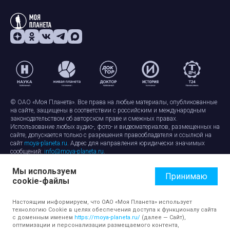
© ОАО «Моя Планета». Все права на любые материалы, опубликованные
на сайте, защищены в соответствии с российским и международным
законодательством об авторском праве и смежных правах.
Использование любых аудио-, фото- и видеоматериалов, размещенных на
сайте, допускается только с разрешения правообладателя и ссылкой на
сайт
moya-planeta.ru
. Адрес для направления юридически значимых
сообщений:
info@moya-planeta.ru
.
Мы используем
Правила сайта
Работа с cookie-файлами
Принимаю
cookie-файлы
Защита персональных данных
Обработка персональных данных
Согласие на обработку персональных данных
Настоящим информируем, что ОАО «Моя Планета» использует
технологию Cookie в целях обеспечения доступа к функционалу сайта
с доменным именем
https://moya-planeta.ru/
(далее — Сайт),
оптимизации и персонализации размещаемого контента,