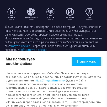
© ОАО «Моя Планета». Все права на любые материалы, опубликованные
на сайте, защищены в соответствии с российским и международным
законодательством об авторском праве и смежных правах.
Использование любых аудио-, фото- и видеоматериалов, размещенных на
сайте, допускается только с разрешения правообладателя и ссылкой на
сайт
moya-planeta.ru
. Адрес для направления юридически значимых
сообщений:
info@moya-planeta.ru
.
Мы используем
Правила сайта
Работа с cookie-файлами
Принимаю
cookie-файлы
Защита персональных данных
Обработка персональных данных
Согласие на обработку персональных данных
Настоящим информируем, что ОАО «Моя Планета» использует
технологию Cookie в целях обеспечения доступа к функционалу сайта
с доменным именем
https://moya-planeta.ru/
(далее — Сайт),
оптимизации и персонализации размещаемого контента,
таргетирования рекламных материалов, а также проведения
статистических и иных исследований для улучшения
пользовательского опыта, в том числе с размещением тегов
системы веб-аналитики «Яндекс Метрика». Нажимая кнопку
«Принимаю» и продолжая использовать Сайт, Вы подтверждаете, что
ознакомлены, понимаете и согласны с положениями