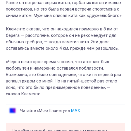
Ранее он встречал серых китов, горбатых китов и малых
полосатиков, но это была первая встреча
спортсмена
с
синим китом.
Мужчина
описал кита как «дружелюбного».
Клементс сказал, что он находился примерно в 8 км от
берега — расстояние, которое он не рекомендует для
обычных гребцов, — когда заметил кита. Эти двое
оставались вместе около
4 км
, прежде чем разошлись.
«Через некоторое время я понял, что этот кит был
любопытен и намеренно оставался поблизости.
Возможно, это было совпадением, что кит в первый раз
всплыл рядом со мной. Но
на
пят
ый
-шест
ой
раз стало
ясно, что это было преднамеренное поведение», —
сказал Клементс.
Читайте «Мою Планету» в
MAX
На сайте могут быть использованы материалы