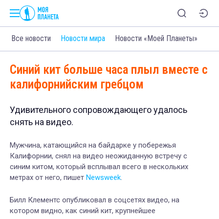
Все новости
Новости мира
Новости «Моей Планеты»
Синий кит больше часа плыл вместе с
калифорнийским гребцом
Удивительного сопровождающего удалось
снять на видео.
Мужчина, катающийся на байдарк
е
у побережья
Калифорнии, снял на видео неожиданную встречу с
синим китом, который всплыва
л
всего в нескольких
метрах
от него,
пишет
N
ewsweek
.
Билл Клементс опубликовал в
соцсетях
видео, на
котором видно, как синий кит, крупнейшее