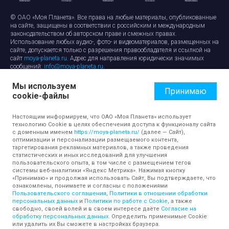
© ОАО «Моя Планета». Все права на любые материалы, опубликованные
на сайте, защищены в соответствии с российским и международным
законодательством об авторском праве и смежных правах.
Использование любых аудио-, фото- и видеоматериалов, размещенных на
сайте, допускается только с разрешения правообладателя и ссылкой на
сайт
moya-planeta.ru
. Адрес для направления юридически значимых
сообщений:
info@moya-planeta.ru
.
Мы используем
Правила сайта
Работа с cookie-файлами
Принимаю
cookie-файлы
Защита персональных данных
Обработка персональных данных
Согласие на обработку персональных данных
Настоящим информируем, что ОАО «Моя Планета» использует
технологию Cookie в целях обеспечения доступа к функционалу сайта
с доменным именем
https://moya-planeta.ru/
(далее — Сайт),
оптимизации и персонализации размещаемого контента,
таргетирования рекламных материалов, а также проведения
статистических и иных исследований для улучшения
пользовательского опыта, в том числе с размещением тегов
системы веб-аналитики «Яндекс Метрика». Нажимая кнопку
«Принимаю» и продолжая использовать Сайт, Вы подтверждаете, что
ознакомлены, понимаете и согласны с положениями
Пользовательского соглашения
,
Политики в отношении обработки
персональных данных
и
Политики по работе с Cookie
, а также
свободно, своей волей и в своем интересе даёте
Согласие на
обработку персональных данных
. Определить применимые Cookie
или удалить их Вы сможете в настройках браузера.