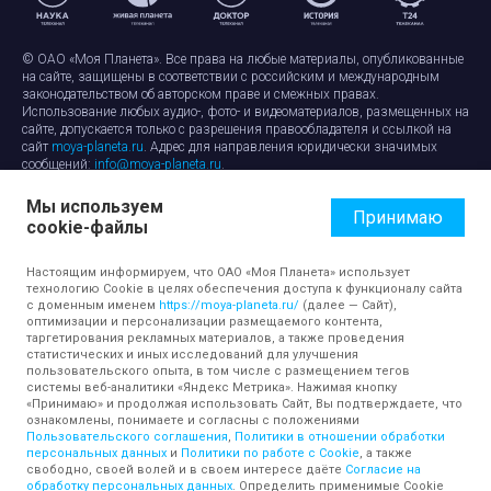
© ОАО «Моя Планета». Все права на любые материалы, опубликованные
на сайте, защищены в соответствии с российским и международным
законодательством об авторском праве и смежных правах.
Использование любых аудио-, фото- и видеоматериалов, размещенных на
сайте, допускается только с разрешения правообладателя и ссылкой на
сайт
moya-planeta.ru
. Адрес для направления юридически значимых
сообщений:
info@moya-planeta.ru
.
Мы используем
Правила сайта
Работа с cookie-файлами
Принимаю
cookie-файлы
Защита персональных данных
Обработка персональных данных
Согласие на обработку персональных данных
Настоящим информируем, что ОАО «Моя Планета» использует
технологию Cookie в целях обеспечения доступа к функционалу сайта
с доменным именем
https://moya-planeta.ru/
(далее — Сайт),
оптимизации и персонализации размещаемого контента,
таргетирования рекламных материалов, а также проведения
статистических и иных исследований для улучшения
пользовательского опыта, в том числе с размещением тегов
системы веб-аналитики «Яндекс Метрика». Нажимая кнопку
«Принимаю» и продолжая использовать Сайт, Вы подтверждаете, что
ознакомлены, понимаете и согласны с положениями
Пользовательского соглашения
,
Политики в отношении обработки
персональных данных
и
Политики по работе с Cookie
, а также
свободно, своей волей и в своем интересе даёте
Согласие на
обработку персональных данных
. Определить применимые Cookie