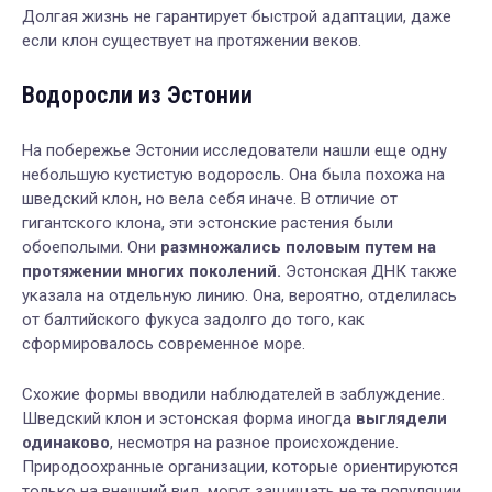
Долгая жизнь не гарантирует быстрой адаптации, даже
если клон существует на протяжении веков.
Водоросли из Эстонии
На побережье Эстонии исследователи нашли еще одну
небольшую кустистую водоросль. Она была похожа на
шведский клон, но вела себя иначе. В отличие от
гигантского клона, эти эстонские растения были
обоеполыми. Они
размножались половым путем на
протяжении многих поколений.
Эстонская ДНК также
указала на отдельную линию. Она, вероятно, отделилась
от балтийского фукуса задолго до того, как
сформировалось современное море.
Схожие формы вводили наблюдателей в заблуждение.
Шведский клон и эстонская форма иногда
выглядели
одинаково
, несмотря на разное происхождение.
Природоохранные организации, которые ориентируются
только на внешний вид, могут защищать не те популяции,