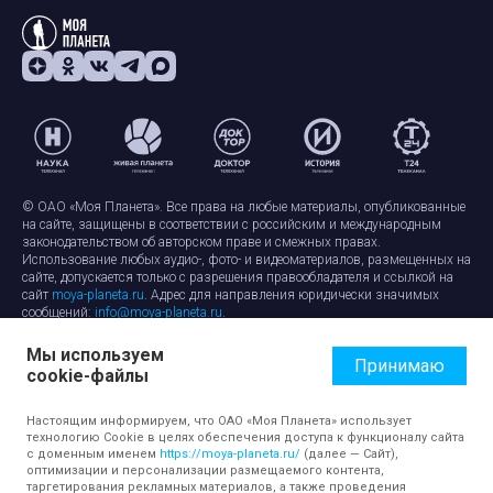
© ОАО «Моя Планета». Все права на любые материалы, опубликованные
на сайте, защищены в соответствии с российским и международным
законодательством об авторском праве и смежных правах.
Использование любых аудио-, фото- и видеоматериалов, размещенных на
сайте, допускается только с разрешения правообладателя и ссылкой на
сайт
moya-planeta.ru
. Адрес для направления юридически значимых
сообщений:
info@moya-planeta.ru
.
Мы используем
Правила сайта
Работа с cookie-файлами
Принимаю
cookie-файлы
Защита персональных данных
Обработка персональных данных
Согласие на обработку персональных данных
Настоящим информируем, что ОАО «Моя Планета» использует
технологию Cookie в целях обеспечения доступа к функционалу сайта
с доменным именем
https://moya-planeta.ru/
(далее — Сайт),
оптимизации и персонализации размещаемого контента,
таргетирования рекламных материалов, а также проведения