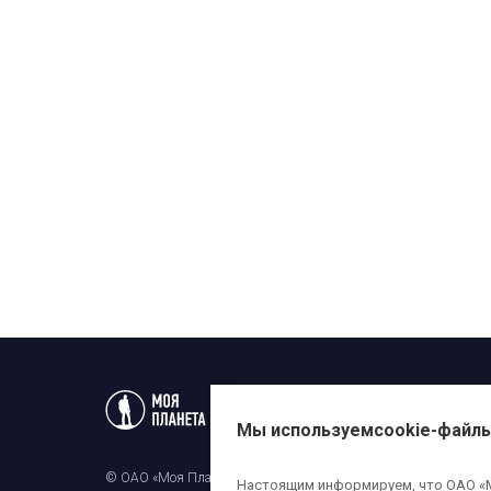
Статьи
Новости
Телеп
Мы используем
cookie-файл
© ОАО «Моя Планета». Все права на любые материалы, опубли
Настоящим информируем, что ОАО «Мо