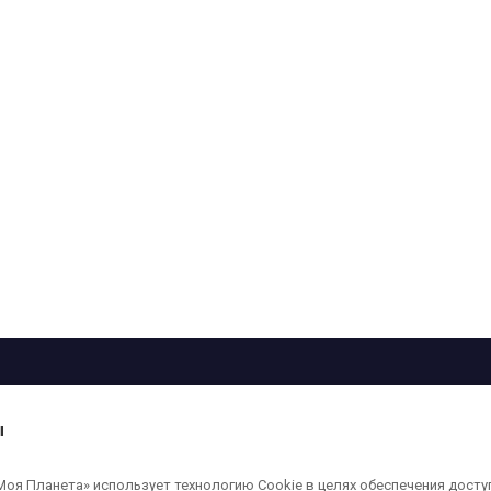
рограмма
Лица
Проекты
О телеканале
ы
кованные на сайте, защищены в соответствии с российским и международным
я Планета» использует технологию Cookie в целях обеспечения досту