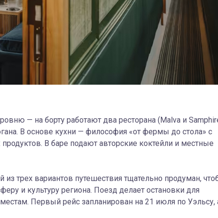
ровню — на борту работают два ресторана (Malva и Samphir
ана. В основе кухни — философия «от фермы до стола» с
продуктов. В баре подают авторские коктейли и местные
 из трех вариантов путешествия тщательно продуман, что
феру и культуру региона. Поезд делает остановки для
естам. Первый рейс запланирован на 21 июля по Уэльсу, 