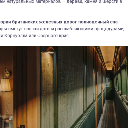
ием натуральных материалов — дерева, камня и шерсти в
тории британских железных дорог полноценный спа-
иры смогут наслаждаться расслабляющими процедурами,
 Корнуолла или Озерного края.