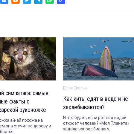
Юлия Скопич
й симпатяга: самые
Как киты едят в воде и не
ные факты о
захлебываются?
карской руконожке
И что будет, если рот под водой
ожка ай-ай похожа на
откроет человек? «Моя Планета»
ем она стучит по дереву и
задала вопрос биологу.
боятся.