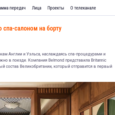
амма передач
Лица
Проекты
О телеканале
о спа-салоном на борту
ам Англии и Уэльса, наслаждаясь спа-процедурами и
о в поезде. Компания Belmond представила Britannic
й состав Великобритании, который отправится в первый