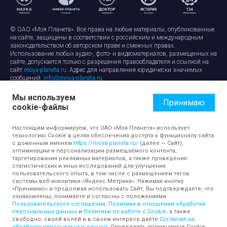
© ОАО «Моя Планета». Все права на любые материалы, опубликованные
на сайте, защищены в соответствии с российским и международным
законодательством об авторском праве и смежных правах.
Использование любых аудио-, фото- и видеоматериалов, размещенных на
сайте, допускается только с разрешения правообладателя и ссылкой на
сайт
moya-planeta.ru
. Адрес для направления юридически значимых
сообщений:
info@moya-planeta.ru
.
Мы используем
Правила сайта
Работа с cookie-файлами
Принимаю
cookie-файлы
Защита персональных данных
Обработка персональных данных
Согласие на обработку персональных данных
Настоящим информируем, что ОАО «Моя Планета» использует
технологию Cookie в целях обеспечения доступа к функционалу сайта
с доменным именем
https://moya-planeta.ru/
(далее — Сайт),
оптимизации и персонализации размещаемого контента,
таргетирования рекламных материалов, а также проведения
статистических и иных исследований для улучшения
пользовательского опыта, в том числе с размещением тегов
системы веб-аналитики «Яндекс Метрика». Нажимая кнопку
«Принимаю» и продолжая использовать Сайт, Вы подтверждаете, что
ознакомлены, понимаете и согласны с положениями
Пользовательского соглашения
,
Политики в отношении обработки
персональных данных
и
Политики по работе с Cookie
, а также
свободно, своей волей и в своем интересе даёте
Согласие на
обработку персональных данных
. Определить применимые Cookie