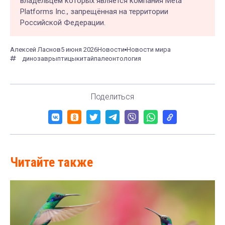
владельцем которых является компания Meta
Platforms Inc., запрещённая на территории
Российской Федерации.
Алексей Ласнов
5 июня 2026
Новости
Новости мира
динозавры
птицы
китай
палеонтология
Поделиться
Читайте также