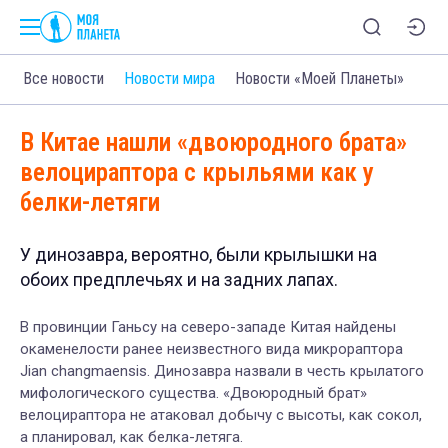
Все новости
Новости мира
Новости «Моей Планеты»
В Китае нашли «двоюродного брата»
велоцираптора с крыльями как у
белки-летяги
У динозавра, вероятно, были крылышки на
обоих предплечьях и на задних лапах.
В провинции Ганьсу на северо-западе Китая найдены
окаменелости ранее неизвестного вида микрораптора
Jian changmaensis. Динозавра назвали в честь крылатого
мифологического существа. «Двоюродный брат»
велоцираптора не атаковал добычу с высоты, как сокол,
а планировал, как белка-летяга.