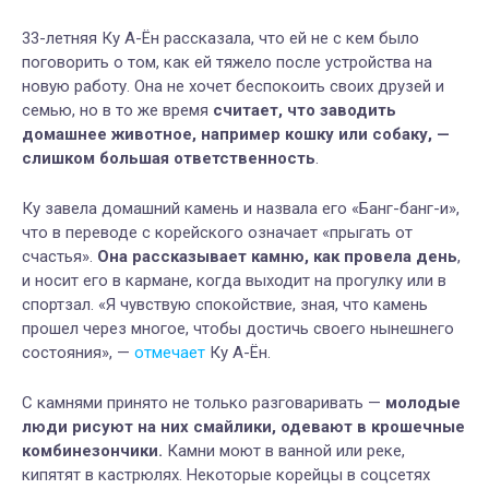
33-летняя Ку А-Ён рассказала, что ей не с кем было
поговорить о том, как ей тяжело после устройства на
новую работу. Она не хочет беспокоить своих друзей и
семью, но в то же время
считает, что заводить
домашнее животное, например кошку или собаку, —
слишком большая ответственность
.
Ку завела домашний камень и назвала его «Банг-банг-и»,
что в переводе с корейского означает «прыгать от
счастья».
Она рассказывает камню, как провела день
,
и носит его в кармане, когда выходит на прогулку или в
спортзал. «Я чувствую спокойствие, зная, что камень
прошел через многое, чтобы достичь своего нынешнего
состояния», —
отмечает
Ку А-Ён.
С камнями принято не только разговаривать —
молодые
люди рисуют на них смайлики, одевают в крошечные
комбинезончики.
Камни моют в ванной или реке,
кипятят в кастрюлях. Некоторые корейцы в соцсетях