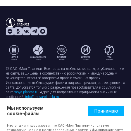
© ОАО «Моя Планета». Все права на любые материалы, опубликованные
на сайте, защищены в соответствии с российским и международным
законодательством об авторском праве и смежных правах.
Использование любых аудио-, фото- и видеоматериалов, размещенных на
сайте, допускается только с разрешения правообладателя и ссылкой на
сайт
moya-planeta.ru
. Адрес для направления юридически значимых
сообщений:
info@moya-planeta.ru
.
Мы используем
Правила сайта
Работа с cookie-файлами
Принимаю
cookie-файлы
Защита персональных данных
Обработка персональных данных
Согласие на обработку персональных данных
Настоящим информируем, что ОАО «Моя Планета» использует
технологию Cookie в целях обеспечения доступа к функционалу сайта