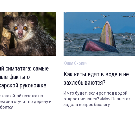
Юлия Скопич
й симпатяга: самые
Как киты едят в воде и не
ные факты о
захлебываются?
карской руконожке
И что будет, если рот под водой
ожка ай-ай похожа на
откроет человек? «Моя Планета»
ем она стучит по дереву и
задала вопрос биологу.
боятся.