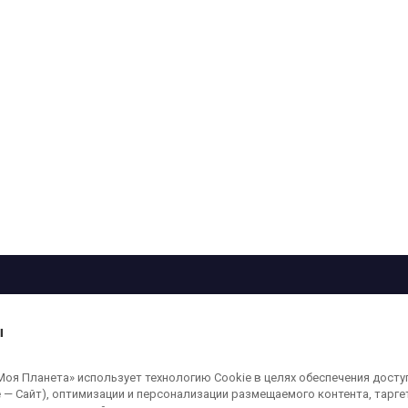
рограмма
Лица
Проекты
О телеканале
ы
кованные на сайте, защищены в соответствии с российским и международным
я Планета» использует технологию Cookie в целях обеспечения досту
ользование любых аудио-, фото- и видеоматериалов, размещенных на сайте,
 — Сайт), оптимизации и персонализации размещаемого контента, тарг
а сайт
moya-planeta.ru
. Адрес для направления юридически значимых сообщений