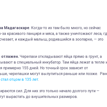
 на Мадагаскаре
. Когда-то их там было много, но сейчас
з-за красивого панциря и мяса, а также уничтожают леса, г
счезает, и каждый малыш, родившийся в зоопарке, — это
 отлажен.
Черепахи откладывают яйца прямо в грунт, а
дывают в специальный инкубатор. Там яйца лежат в тепле 
я примерно 155 дней. Но точный срок зависит от
ньше, черепашки могут вылупиться раньше или позже. Ран
е
стал отцом в 135 лет
.
раются сил. Для них это только начало долгого пути —
огут вырастать до внушительных размеров.