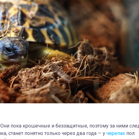
. Они пока крошечные и беззащитные, поэтому за ними сле
чка, станет понятно только через два года — у
черепах
пол