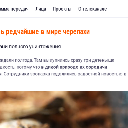
амма передач
Лица
Проекты
О телеканале
ь редчайшие в мире черепахи
ани полного уничтожения.
ждали полгода. Там вылупились сразу три детеныша
дкость, потому что
в дикой природе их сородичи
я.
Сотрудники зоопарка поделились радостной новостью в