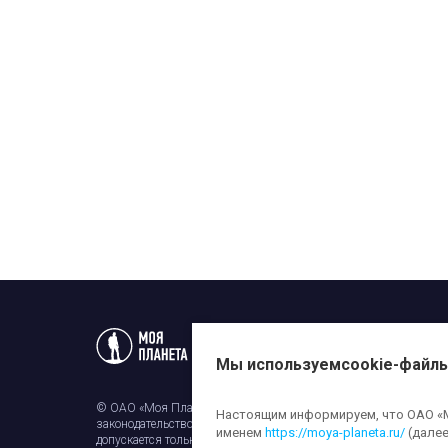
Статьи
Новости
Телеп
Мы используем
cookie-файл
© ОАО «Моя Планета». Все права на любые материалы, опубли
Настоящим информируем, что ОАО «Мо
законодательством об авторском праве и смежных правах. Исп
именем
https://moya-planeta.ru/
(далее
допускается только с разрешения правообладателя и ссылкой н