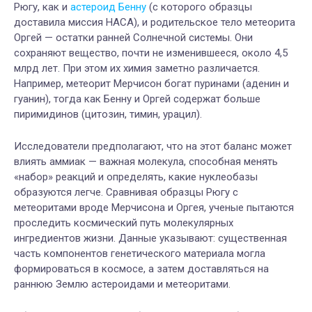
Рюгу, как и
астероид Бенну
(с которого образцы
доставила миссия НАСА), и родительское тело метеорита
Оргей — остатки ранней Солнечной системы. Они
сохраняют вещество, почти не изменившееся, около 4,5
млрд лет. При этом их химия заметно различается.
Например, метеорит Мерчисон богат пуринами (аденин и
гуанин), тогда как Бенну и Оргей содержат больше
пиримидинов (цитозин, тимин, урацил).
Исследователи предполагают, что на этот баланс может
влиять аммиак — важная молекула, способная менять
«набор» реакций и определять, какие нуклеобазы
образуются легче. Сравнивая образцы Рюгу с
метеоритами вроде Мерчисона и Оргея, ученые пытаются
проследить космический путь молекулярных
ингредиентов жизни. Данные указывают: существенная
часть компонентов генетического материала могла
формироваться в космосе, а затем доставляться на
раннюю Землю астероидами и метеоритами.