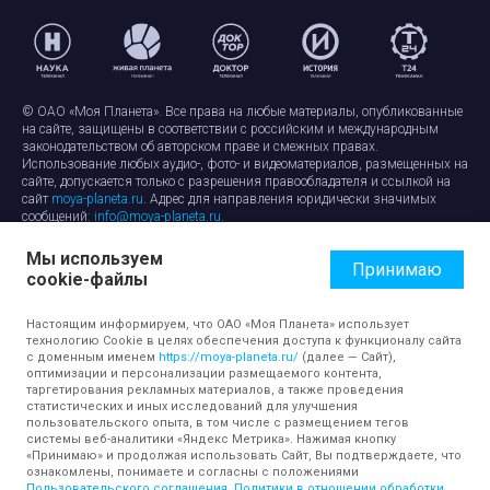
© ОАО «Моя Планета». Все права на любые материалы, опубликованные
на сайте, защищены в соответствии с российским и международным
законодательством об авторском праве и смежных правах.
Использование любых аудио-, фото- и видеоматериалов, размещенных на
сайте, допускается только с разрешения правообладателя и ссылкой на
сайт
moya-planeta.ru
. Адрес для направления юридически значимых
сообщений:
info@moya-planeta.ru
.
Мы используем
Правила сайта
Работа с cookie-файлами
Принимаю
cookie-файлы
Защита персональных данных
Обработка персональных данных
Согласие на обработку персональных данных
Настоящим информируем, что ОАО «Моя Планета» использует
технологию Cookie в целях обеспечения доступа к функционалу сайта
с доменным именем
https://moya-planeta.ru/
(далее — Сайт),
оптимизации и персонализации размещаемого контента,
таргетирования рекламных материалов, а также проведения
статистических и иных исследований для улучшения
пользовательского опыта, в том числе с размещением тегов
системы веб-аналитики «Яндекс Метрика». Нажимая кнопку
«Принимаю» и продолжая использовать Сайт, Вы подтверждаете, что
ознакомлены, понимаете и согласны с положениями
Пользовательского соглашения
,
Политики в отношении обработки