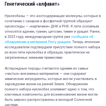
Генетический «алфавит»
Нуклеобазы — это азотсодержащие молекулы, которые в
сочетании с сахаром и фосфатной группой образуют
нуклеотиды — «кирпичики» ДНК и РНК. К пяти основным
относятся аденин, гуанин, цитозин, тимин и урацил. Ранее,
в 2023 году, международная группа уже
сообщала об
обнаружении в материале Рюгу урацила
. Теперь японские
исследователи подтвердили присутствие полного набора
из всех пяти нуклеобаз в образцах, практически не
загрязненных земными примесями.
Астероидные породы считаются одними из самых
«чистых» внеземных материалов — они содержат
химические ингредиенты, которые могли участвовать в
зарождении жизни на ранней Земле. Обнаружение
полного набора нуклеобаз усиливает идею о том, что
ключевые компоненты для возникновения жизни могли
быть широко распространены в молодой Солнечной
системе.