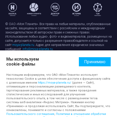
© ОАО «Моя Планета». Все права на любые материалы, опубликованные
на сайте, защищены в соответствии с российским и международным
законодательством об авторском праве и смежных правах.
Использование любых аудио-, фото- и видеоматериалов, размещенных на
сайте, допускается только с разрешения правообладателя и ссылкой на
сайт
moya-planeta.ru
. Адрес для направления юридически значимых
сообщений:
info@moya-planeta.ru
.
Мы используем
Правила сайта
Работа с cookie-файлами
Принимаю
cookie-файлы
Защита персональных данных
Обработка персональных данных
Согласие на обработку персональных данных
Настоящим информируем, что ОАО «Моя Планета» использует
технологию Cookie в целях обеспечения доступа к функционалу сайта
с доменным именем
https://moya-planeta.ru/
(далее — Сайт),
оптимизации и персонализации размещаемого контента,
таргетирования рекламных материалов, а также проведения
статистических и иных исследований для улучшения
пользовательского опыта, в том числе с размещением тегов
системы веб-аналитики «Яндекс Метрика». Нажимая кнопку
«Принимаю» и продолжая использовать Сайт, Вы подтверждаете, что
ознакомлены, понимаете и согласны с положениями
Пользовательского соглашения
,
Политики в отношении обработки