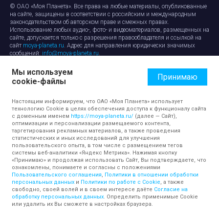
© ОАО «Моя Планета». Все права на любые материалы, опубликованные
на сайте, защищены в соответствии с российским и международным
законодательством об авторском праве и смежных правах.
Использование любых аудио-, фото- и видеоматериалов, размещенных на
сайте, допускается только с разрешения правообладателя и ссылкой на
сайт
moya-planeta.ru
. Адрес для направления юридически значимых
сообщений:
info@moya-planeta.ru
.
Мы используем
Правила сайта
Работа с cookie-файлами
Принимаю
cookie-файлы
Защита персональных данных
Обработка персональных данных
Согласие на обработку персональных данных
Настоящим информируем, что ОАО «Моя Планета» использует
технологию Cookie в целях обеспечения доступа к функционалу сайта
с доменным именем
https://moya-planeta.ru/
(далее — Сайт),
оптимизации и персонализации размещаемого контента,
таргетирования рекламных материалов, а также проведения
статистических и иных исследований для улучшения
пользовательского опыта, в том числе с размещением тегов
системы веб-аналитики «Яндекс Метрика». Нажимая кнопку
«Принимаю» и продолжая использовать Сайт, Вы подтверждаете, что
ознакомлены, понимаете и согласны с положениями
Пользовательского соглашения
,
Политики в отношении обработки
персональных данных
и
Политики по работе с Cookie
, а также
свободно, своей волей и в своем интересе даёте
Согласие на
обработку персональных данных
. Определить применимые Cookie
или удалить их Вы сможете в настройках браузера.