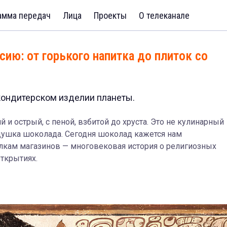
амма передач
Лица
Проекты
О телеканале
сию: от горького напитка до плиток со
ондитерском изделии планеты.
й и острый, с пеной, взбитой до хруста. Это не кулинарный
душка шоколада. Сегодня шоколад кажется нам
олкам магазинов — многовековая история о религиозных
открытиях.