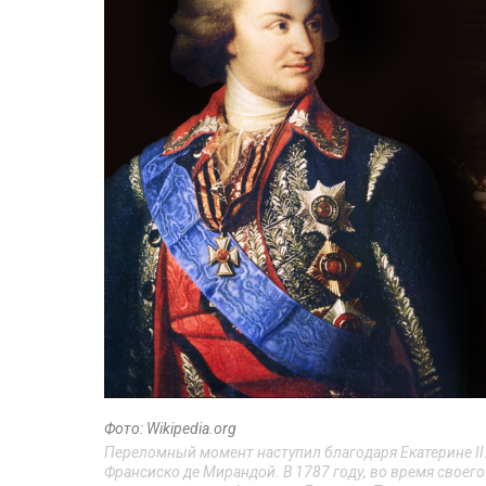
Фото: Wikipedia.org
Переломный момент наступил благодаря Екатерине II
Франсиско де Мирандой. В 1787 году, во время своего