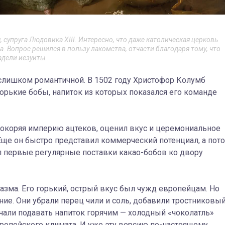
супруга Людовика XIII. Интересно, что даже католическая церковь
. Вопрос решился в пользу лакомства, отчасти благодаря тому, что
адели иезуиты
 слишком романтичной. В 1502 году Христофор Колумб
орькие бобы, напиток из которых показался его команде
 покоряя империю ацтеков, оценил вкус и церемониальное
Еще он быстро представил коммерческий потенциал, а пот
л первые регулярные поставки какао-бобов ко двору
иазма. Его горький, острый вкус был чужд европейцам. Но
ние. Они убрали перец чили и соль, добавили тростниковы
начали подавать напиток горячим — холодный «чоколатль»
вропейского климата. И уже эту версию по-настоящему