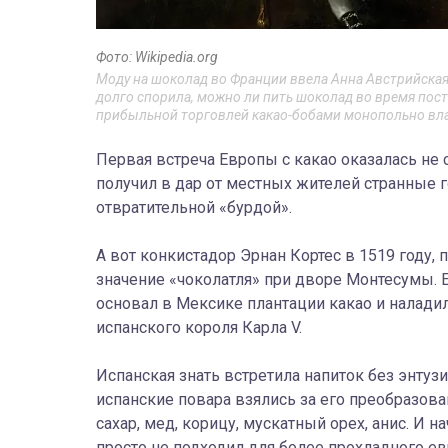
Фото: Wikipedia.org
Моду на шоколад во Франции ввела Анна Австрийская, 
долго спорила, можно ли пить шоколад во время поста
прибыльной торговлей какао-бобами монопольно вл
Первая встреча Европы с какао оказалась не
получил в дар от местных жителей странные г
отвратительной «бурдой».
А вот конкистадор Эрнан Кортес в 1519 году,
значение «чоколатля» при дворе Монтесумы. 
основал в Мексике плантации какао и налади
испанского короля Карла V.
Испанская знать встретила напиток без энтуз
испанские повара взялись за его преобразова
сахар, мед, корицу, мускатный орех, анис. И 
просто не подходил для более прохладного е