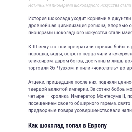
Истинными пионерами шоколадного искусства стали
История шоколада уходит корнями в джунгли 
древнейшая цивилизация региона, впервые о
пионерами шоколадного искусства стали майя
К III веку н.э. они превратили горькие бобы 
порошка, воды, острого перца чили и кукуруз
эликсиром, даром богов, доступным лишь вож
торговли Эх-Чуахом, и пили «чоколатль» во в
Атцеки, пришедшие после них, подняли ценно
твердой валютой империи. За сотню бобов можн
четыре — кролика. Император Монтесума II, п
посещением своего обширного гарема, свято 
придворные повара усовершенствовали напито
Как шоколад попал в Европу