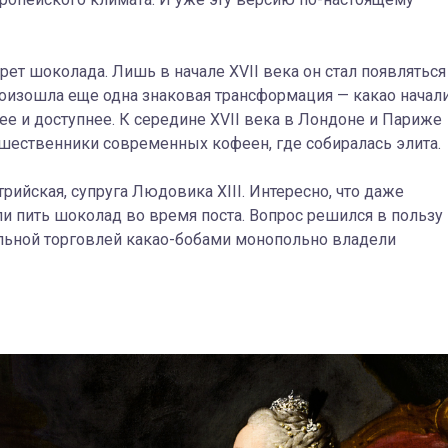
ет шоколада. Лишь в начале XVII века он стал появляться
произошла еще одна знаковая трансформация — какао начал
е и доступнее. К середине XVII века в Лондоне и Париже
шественники современных кофеен, где собиралась элита.
ийская, супруга Людовика XIII. Интересно, что даже
ли пить шоколад во время поста. Вопрос решился в пользу
быльной торговлей какао-бобами монопольно владели