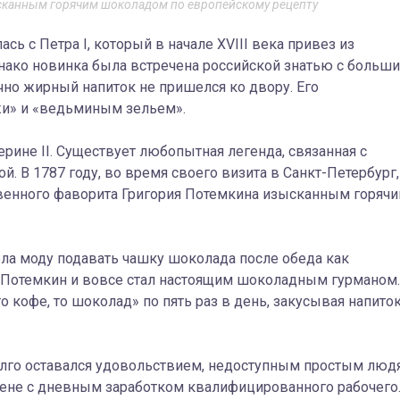
сканным горячим шоколадом по европейскому рецепту
сь с Петра I, который в начале XVIII века привез из
нако новинка была встречена российской знатью с больш
чно жирный напиток не пришелся ко двору. Его
жи» и «ведьминым зельем».
рине II. Существует любопытная легенда, связанная с
 В 1787 году, во время своего визита в Санкт-Петербург,
твенного фаворита Григория Потемкина изысканным горяч
ела моду подавать чашку шоколада после обеда как
А Потемкин и вовсе стал настоящим шоколадным гурманом.
кофе, то шоколад» по пять раз в день, закусывая напиток.
олго оставался удовольствием, недоступным простым люд
цене с дневным заработком квалифицированного рабочего