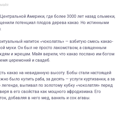
 майя
Центральной Америки, где более 3000 лет назад ольмеки,
ценили потенциал плодов дерева какао. Но истинными
.
в ритуальный напиток «чоколатль» — взбитую смесь какао-
ной муки. Он был не просто лакомством, а священным
дям и жрецам. Майя верили, что какао послано им богом
ремя церемоний и свадеб.
сть какао на невиданную высоту. Бобы стали настоящей
о было купить раба, за десять — услуги куртизанки, а за
о легенде, выпивал по золотому кубку «чоколатля» перед
веря в его свойства как мощного афродизиака. Его
к, добавляя в него мед, ваниль и сок агавы.