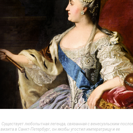
. Существует любопытная легенда, связанная с венесуэльским посло
 визита в Санкт-Петербург, он якобы угостил императрицу и ее