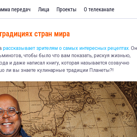
амма передач
Лица
Проекты
О телеканале
 традициях стран мира
ев
рассказывает зрителям о самых интересных рецептах.
Он
миногов, чтобы было что вам показать, рискуя жизнью,
юда и даже написал книгу, которая называется созвучно
ошо ли вы знаете кулинарные традиции Планеты?!