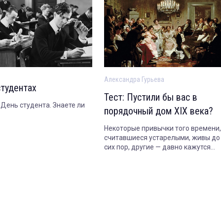
Александра Гурьева
студентах
Тест: Пустили бы вас в
День студента. Знаете ли
порядочный дом XIX века?
Некоторые привычки того времени,
считавшиеся устарелыми, живы до
сих пор, другие — давно кажутся
дикостью. Проверьте, сможете ли 
вжиться в роль героя или героини 
века. Место действия — Россия