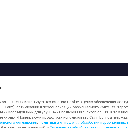
рограмма
Лица
Проекты
О телеканале
ы
кованные на сайте, защищены в соответствии с российским и международным
я Планета» использует технологию Cookie в целях обеспечения досту
ользование любых аудио-, фото- и видеоматериалов, размещенных на сайте,
 — Сайт), оптимизации и персонализации размещаемого контента, тарг
а сайт
moya-planeta.ru
. Адрес для направления юридически значимых сообщений
иных исследований для улучшения пользовательского опыта, в том чис
ая кнопку «Принимаю» и продолжая использовать Сайт, Вы подтверждае
ельского соглашения
,
Политики в отношении обработки персональных 
ей и в своем интересе даёте
Согласие на обработку персональных данн