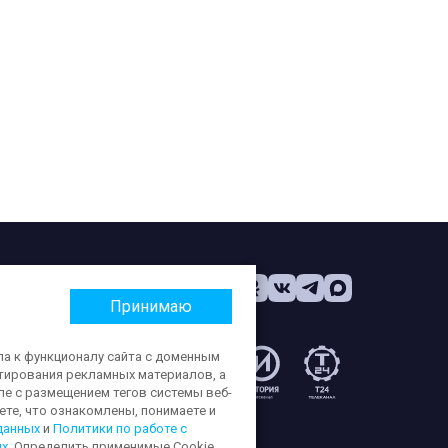
Принимаю
па к функционалу сайта с доменным
етирования рекламных материалов, а
:
ле с размещением тегов системы веб-
те, что ознакомлены, понимаете и
данных
и
Политики по работе с
ых
. Определить применимые Cookie