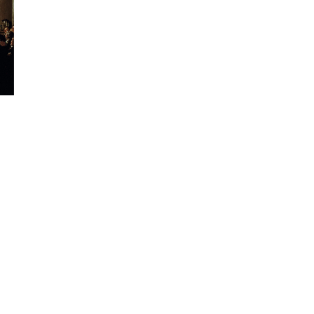
вы
XIX