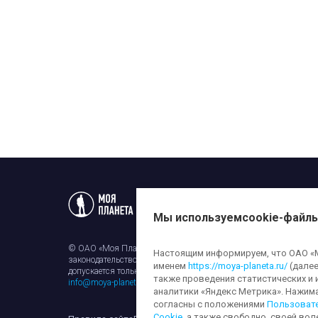
Статьи
Новости
Телеп
Мы используем
cookie-файл
© ОАО «Моя Планета». Все права на любые материалы, опубли
Настоящим информируем, что ОАО «Мо
законодательством об авторском праве и смежных правах. Исп
именем
https://moya-planeta.ru/
(далее
допускается только с разрешения правообладателя и ссылкой н
также проведения статистических и 
info@moya-planeta.ru
.
аналитики «Яндекс Метрика». Нажим
согласны с положениями
Пользоват
Cookie
, а также свободно, своей вол