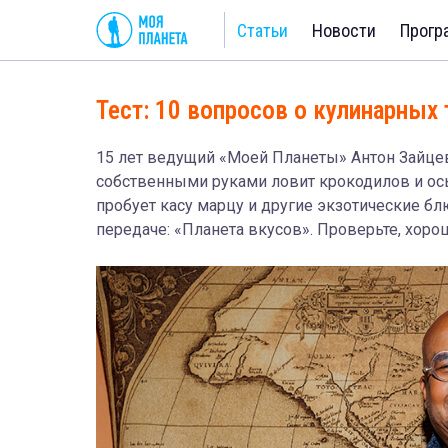
Статьи
Новости
Прогр
Тест: 10 вопросов о кулинарных
15 лет ведущий «Моей Планеты» Антон Зайц
собственными руками ловит крокодилов и ось
пробует касу марцу и другие экзотические бл
передаче: «Планета вкусов». Проверьте, хор