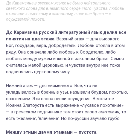
До Карамзина в русском языке не было нейтрального
светского слова для внезапного сердечного чувства: любовь
относили к высокому и законному, а все вне брака — к
осуждаемой похоти.
До Карамзина русский литературный язык делил все
понятия на два этажа
. Верхний этаж — для высокого:
Бог, государь, вера, добродетель. Любовь стояла в этом
ряду. Она означала либо любовь к Создателю, либо
любовь между мужем и женой в законном браке. Семья
считалась малой церковью, и чувства внутри нее тоже
подчинялись церковному чину.
Нижний этаж — для низменного. Все, что не
укладывалось в брачные узы, называли блудом, похотью,
похотением. Эти слова несли осуждение. В молитве
Иоанна Златоуста есть выражение «лукавое похотение»
— в греческом подлиннике там стоит слово
эпитюмия
, то
есть ‘желание’, ‘влечение’. Но по-русски звучало грубо.
Между этими двумя этажами — пустота
.