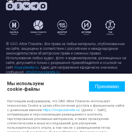
© ОАО «Моя Планета». Все права на любые материалы, опубликованные
на сайте, защищены в соответствии с российским и международным
законодательством об авторском праве и смежных правах.
Использование любых аудио-, фото- и видеоматериалов, размещенных на
сайте, допускается только с разрешения правообладателя и ссылкой на
сайт
moya-planeta.ru
. Адрес для направления юридически значимых
сообщений:
info@moya-planeta.ru
.
Мы используем
Правила сайта
Работа с cookie-файлами
Принимаю
cookie-файлы
Защита персональных данных
Обработка персональных данных
Согласие на обработку персональных данных
Настоящим информируем, что ОАО «Моя Планета» использует
технологию Cookie в целях обеспечения доступа к функционалу сайта
с доменным именем
https://moya-planeta.ru/
(далее — Сайт),
оптимизации и персонализации размещаемого контента,
таргетирования рекламных материалов, а также проведения
статистических и иных исследований для улучшения
пользовательского опыта, в том числе с размещением тегов