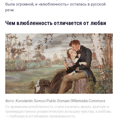
была огромной, и «влюбленность» осталась в русской
речи.
Чем влюбленность отличается от любви
Фото: Konstantin Somov/Public Domain/WIkimedia Commons
Со временем влюбленность стала означать яркую, краткую и
преимущественно романтическую вспышку чувства, а любовь
— глубокую и устойчивую привязанность.