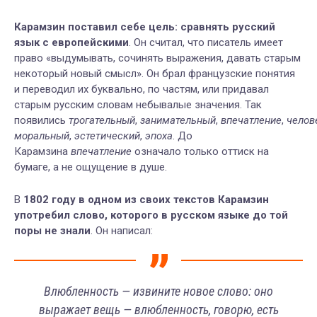
Карамзин поставил себе цель: сравнять русский
язык с европейскими
. Он считал, что писатель имеет
право «выдумывать, сочинять выражения, давать старым
некоторый новый смысл». Он брал французские понятия
и переводил их буквально, по частям, или придавал
старым русским словам небывалые значения. Так
появились
трогательный
,
занимательный
,
впечатление
,
челов
моральный
,
эстетический
,
эпоха
. До
Карамзина
впечатление
означало только оттиск на
бумаге, а не ощущение в душе.
В
1802 году в одном из своих текстов Карамзин
употребил слово, которого в русском языке до той
поры не знали
. Он написал:
Влюбленность — извините новое слово: оно
выражает вещь — влюбленность, говорю, есть