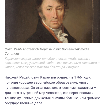
Фото: Vasily Andreevich Tropinin/Public Domain/WIkimedia
Commons
Карамзин создал слово «влюбленность», чтобы назвать
состояние между высокой любовью и низменным желанием —
живое, человеческое чувство без стыда и пафоса
Николай Михайлович Карамзин родился в 1766 году,
получил хорошее европейское образование, много
путешествовал. Он стал писателем-сентименталистом —
для него внутренний мир человека, его переживания и
тонкие душевные движения значили больше, чем громкие
государственные дела.