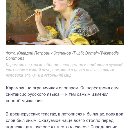
Фото: Клавдий Петрович Степанов /Public Domain/Wikimedia
Commons
Карамзин не только обновил словарь, но и приблизил русский
синтаксис к живой речи, поставив в центр высказывания
человека, его «я» и внутренний мир.
Карамзин не ограничился словарем. Он перестроил сам
синтаксис русского языка — и тем самым изменил
способ мышления.
В древнерусских текстах, в летописях и былинах, порядок
слов был иным. Сказуемое чаще всего стояло перед
подлежащим:
пришел я
вместо
я пришел
. Определение