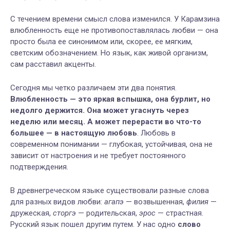
С течением времени смысл слова изменился. У Карамзина
влюбленность еще не противопоставлялась любви — она
просто была ее синонимом или, скорее, ее мягким,
светским обозначением. Но язык, как живой организм,
сам расставил акценты.
Сегодня мы четко различаем эти два понятия.
Влюбленность — это яркая вспышка, она бурлит, но
недолго держится. Она может угаснуть через
неделю или месяц. А может перерасти во что-то
большее — в настоящую любовь
. Любовь в
современном понимании — глубокая, устойчивая, она не
зависит от настроения и не требует постоянного
подтверждения.
В древнегреческом языке существовали разные слова
для разных видов любви:
агапэ
— возвышенная,
филия
—
дружеская,
сторгэ
— родительская,
эрос
— страстная.
Русский язык пошел другим путем. У нас одно
слово