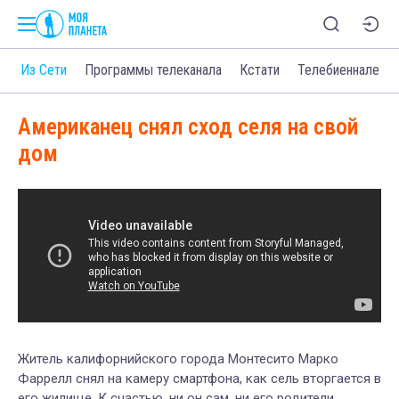
о
Из Сети
Программы телеканала
Кстати
Телебиеннале
Американец снял сход селя на свой
дом
Житель калифорнийского города Монтесито Марко
Фаррелл снял на камеру смартфона, как сель вторгается в
его жилище. К счастью, ни он сам, ни его родители,