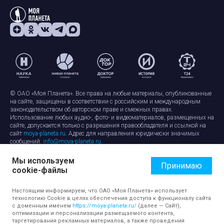
© ОАО «Моя Планета». Все права на любые материалы, опубликованные
на сайте, защищены в соответствии с российским и международным
законодательством об авторском праве и смежных правах.
Использование любых аудио-, фото- и видеоматериалов, размещенных на
сайте, допускается только с разрешения правообладателя и ссылкой на
сайт
moya-planeta.ru
. Адрес для направления юридически значимых
сообщений:
info@moya-planeta.ru
.
Мы используем
Правила сайта
Работа с cookie-файлами
Принимаю
cookie-файлы
Защита персональных данных
Обработка персональных данных
Согласие на обработку персональных данных
Настоящим информируем, что ОАО «Моя Планета» использует
технологию Cookie в целях обеспечения доступа к функционалу сайта
с доменным именем
https://moya-planeta.ru/
(далее — Сайт),
оптимизации и персонализации размещаемого контента,
таргетирования рекламных материалов, а также проведения